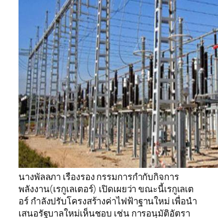
นางพัลลภา เรืองรอง กรรมการกำกับกิจการ
พลังงาน(เรกูเลเตอร์) เปิดเผยว่า ขณะนี้เรกูเลเต
อร์ กำลังปรับโครงสร้างค่าไฟฟ้าฐานใหม่ เพื่อนำ
เสนอรัฐบาลใหม่เห็นชอบ เช่น การอนุมัติอัตรา