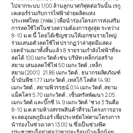
ไปจากระบบ 1,100 ล้านลูกบาศก์ฟุตต่อวันนั้น เรกู
เลเตอร์ร่วมกับการไฟฟ้าฝ่ายผลิตแห่ง
ประเทศไทย (กฟผ.) เพื่อนำร่องโครงการส่งเสริม
การลดใช้ไฟในช่วงความต้องการสูงสุด ระหว่าง
8-10 ม.ค.นี้ โดยได้เชิญชวนให้เอกชนรายใหญ่
ร่วมเสนอตัวลดใช้ไฟ ปรากฏว่าล่าสุดมีแสดง
เจตจำนงมาทั้งสิ้นแล้ว 8 รายรวมกำลังไฟฟ้าที่จะ
ลดได้ 100 เมกะวัตต์ เช่น บริษัท เหล็กก่อสร้าง
สยาม เสนอลดใช้ไฟ 50 เมกะวัตต์ ,เหล็ก
สยาม(2001) 21.86 เมกะวัตต์ , ธนากรผลิตภัณฑ์
น้ำมันพืช 1.77 เมกะวัตต์ ,เทสโก้ โลตัส 14.90
เมกะวัตต์ , สยามพิวรรธน์ 0.14 เมกะวัตต์ ,สยาม
แม็คโคร 5.70 เมกะวัตต์ , เซ็นทรัลพัฒนา 2.05
เมกะวัตต์ และบิ๊กซี 14.9 เมกะวัตต์ “ช่วง 3 วันคือ
8-10 ม.ค.ตามห้างสรรพสินค้าที่ร่วมโครงการอาจ
จะลดอุณหภูมิแอร์ เพื่อประหยัดไฟตามโครงการ
นำร่องในช่วงเวลา 13.00 น.ซึ่งเป็นช่วงพีค
ประชาชนก็อย่าต่อว่าหากจะร้อนบ้างเล็กน้อย