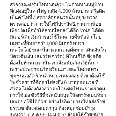
สาธารณะเช่น ไฟทางหลวง ไฟตามทางหมู่บ้าน
ที่แฝงอยู่ในค่าไฟฐานถึง 4,000 ล้านบาท หรือคิด
เป็นค่าไฟที่ 3 สตางค์ต่อหน่วยนั้น อยู่ระหว่าง
ตรวจสอบว่า การใช้ไฟมีประสิทธิภาพมากน้อย
เพียงใด เพื่อทำให้ส่วนนี้ลดลงได้อีก “กฟภ. ได้ติด
มิเตอร์เติมเงินนำร่องใช้ในหลายพื้นที่แล้ว โดย
เฉพาะที่พัทยากว่า 1,000 มิเตอร์ พบว่า
เทคโนโลยีขณะนี้สะดวกกว่าอดีตมาก เติมเงินใน
บัตรเติมเงิน (สมาร์ท การ์ด) ที่ไหนก็ได้ ซึ่งอดีต
ต้องไปที่กฟภ.เท่านั้น เราจึงสนับสนุนวิธีนี้มาก
เพราะประชาชนร้องเรียนมาเยอะ โดยเฉพาะ
ชุมชนแออัด ร้านค้าหาบเร่แผงลอย ที่เขาต้องใช้
ไฟชั่วคราวที่คิดค่าไฟสูงถึง 6 บาทต่อหน่วย ที่
สำคัญไม่ต้องกังวลว่า จะโดนตัดไฟ เพราะเราคุม
การใช้เอง ซึ่งวิธีนี้จะสนับสนุนให้อพาร์ทเมนท์มา
เสนอขอใช้ได้ด้วย” อย่างไรก็ตามกรณีท่อส่งก๊าซ
ธรรมชาติแหล่งเยตากุน ต้องหยุดซ่อมบำรุง
ระหว่าง 31 ธ.ค.56-14 ม.ค.57 ส่งผลให้ก๊าซฯหาย