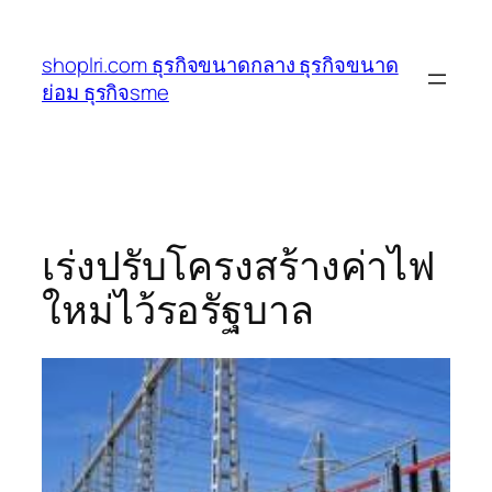
ข้าม
ไป
shoplri.com ธุรกิจขนาดกลาง ธุรกิจขนาด
ยัง
ย่อม ธุรกิจsme
เนื้อหา
เร่งปรับโครงสร้างค่าไฟ
ใหม่ไว้รอรัฐบาล