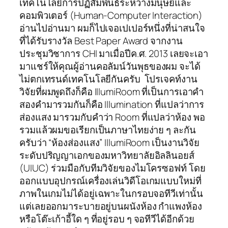
เทคโนโลยีการปฏิสัมพันธ์ระหว่างมนุษย์และ
คอมพิวเตอร์ (Human-Computer Interaction)
อ่านไปอ่านมา ผมก็ไปเจอเปเปอร์หนึ่งที่น่าสนใจ
ที่ได้รับรางวัล Best Paper Award จากงาน
ประชุมวิชาการ CHI มาเมื่อปีค.ศ. 2013 เลยจะเอา
มาแชร์ให้คุณผู้อ่านคอลัมน์วันพุธของผม จะได้
ไม่ตกเทรนด์เทคโนโลยีกันครับ โปรเจคท์งาน
วิจัยที่ผมพูดถึงก็คือ IllumiRoom ที่เป็นการเอาคำ
สองคำมารวมกันก็คือ Illumination ที่แปลว่าการ
ส่องแสง มารวมกับคำว่า Room ที่แปลว่าห้อง พอ
รวมแล้วผมขอเรียกเป็นภาษาไทยง่าย ๆ ละกัน
ครับว่า “ห้องส่องแสง” IllumiRoom เป็นงานวิจัย
ระดับปริญญาเอกของมหาวิทยาลัยอิลลินอยส์
(UIUC) ร่วมมือกับทีมวิจัยของไมโครซอฟท์ โดย
ออกแบบอุปกรณ์เครื่องเล่นวิดีโอเกมแบบใหม่ที่
ภาพในเกมไม่ได้อยู่เฉพาะในกรอบจอทีวีเท่านั้น
แต่เลยออกมาระบายอยู่บนผนังห้อง กำแพงห้อง
หรือโต๊ะเก้าอี้ใด ๆ ที่อยู่รอบ ๆ จอทีวีได้อีกด้วย