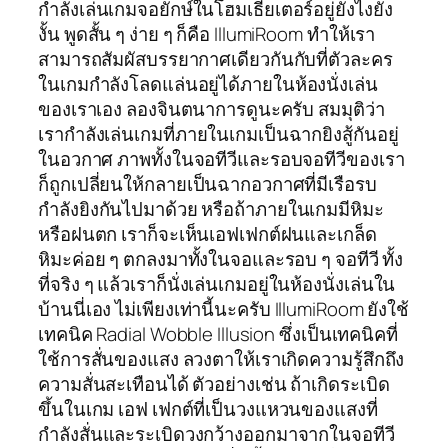
กำลังเล่นเกมจอยักษ์ในโฮมเธียเตอร์อยู่ยังไงยัง
งั้น พูดสั้น ๆ ง่าย ๆ ก็คือ IllumiRoom ทำให้เรา
สามารถสัมผัสบรรยากาศเดียวกันกับที่ตัวละคร
ในเกมกำลังโลดแล่นอยู่ได้ภายในห้องนั่งเล่น
ของเราเอง ลองจินตนาการดูนะครับ สมมุติว่า
เรากำลังเล่นเกมที่ภายในเกมเป็นฉากยิงสู้กันอยู่
ในอวกาศ ภาพทั้งในจอทีวีและรอบจอทีวีของเรา
ก็ถูกเปลี่ยนให้กลายเป็นฉากอวกาศที่มีเรือรบ
กำลังยิงกันไปมาด้วย หรือถ้าภายในเกมมีหิมะ
หรือฝนตก เราก็จะเห็นเอฟเฟกต์ฝนและเกล็ด
หิมะค่อย ๆ ตกลงมาทั้งในจอและรอบ ๆ จอทีวี ทั้ง
ที่จริง ๆ แล้วเราก็นั่งเล่นเกมอยู่ในห้องนั่งเล่นใน
บ้านนี่เอง ไม่เพียงเท่านี้นะครับ IllumiRoom ยังใช้
เทคนิค Radial Wobble Illusion ซึ่งเป็นเทคนิคที่
ใช้การสั่นของแสง ลวงตาให้เราเกิดความรู้สึกถึง
ความสั่นสะเทือนได้ ตัวอย่างเช่น ถ้าเกิดระเบิด
ขึ้นในเกม เอฟ เฟกต์ที่เป็นวงแหวนของแสงที่
กำลังสั่นและระเบิดวงกว้างออกมาจากในจอทีวี