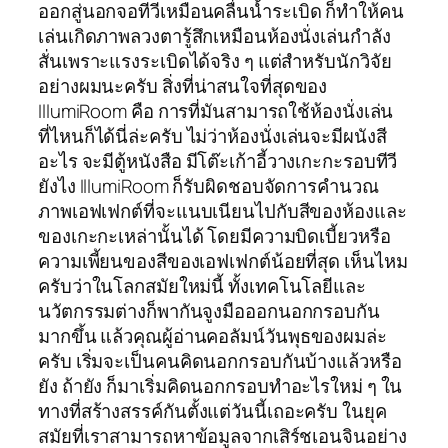
ออกสู่นอกจอทีวีเหมือนคลื่นน้ำระเบิด ก็ทำให้คน
เล่นเกิดภาพลวงตารู้สึกเหมือนห้องนั่งเล่นกำลัง
สั่นเพราะแรงระเบิดได้จริง ๆ แต่สำหรับนักวิจัย
อย่างผมนะครับ สิ่งที่น่าสนใจที่สุดของ
IllumiRoom คือ การที่มันสามารถใช้ห้องนั่งเล่น
ที่ไหนก็ได้นี่ล่ะครับ ไม่ว่าห้องนั่งเล่นจะมีผนังสี
อะไร จะมีตู้หนังสือ มีโต๊ะเก้าอี้วางเกะกะรอบทีวี
ยังไง IllumiRoom ก็รับผิดชอบจัดการคำนวณ
ภาพเอฟเฟกต์ที่จะแนบเนียนไปกับสีของห้องและ
ของเกะกะเหล่านั้นได้ โดยมีความบิดเบี้ยวหรือ
ความเพี้ยนของสีของเอฟเฟกต์น้อยที่สุด เห็นไหม
ครับว่าในโลกสมัยใหม่นี้ ทั้งเทคโนโลยีและ
นวัตกรรมต่างก็พากันจูงมือออกนอกกรอบกัน
มากขึ้น แล้วคุณผู้อ่านคอลัมน์วันพุธของผมล่ะ
ครับ เริ่มจะเป็นคนคิดนอกกรอบกันบ้างแล้วหรือ
ยัง ถ้ายัง ก็มาเริ่มคิดนอกกรอบทำอะไรใหม่ ๆ ใน
ทางที่สร้างสรรค์กันตั้งแต่วันนี้เถอะครับ ในยุค
สมัยที่เราสามารถหาข้อมูลจากเสิร์ชเอนจินอย่าง