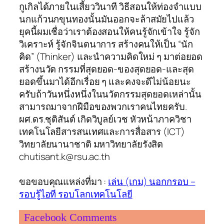
กูเกิลได้ภายในเสี้ยววินาที วิธีสอนให้ท่องจำแบบ
นกแก้วนกขุนทองนั้นมันออกจะล้าสมัยไปแล้ว
ยุคนี้ผมเชื่อว่าเราต้องสอนให้คนรู้จักเข้าใจ รู้จัก
วิเคราะห์ รู้จักจินตนาการ สร้างคนให้เป็น “นัก
คิด” (Thinker) และนำความคิดใหม่ ๆ มาต่อยอด
สร้างนวัต กรรมที่สุดยอด-ของสุดยอด-และสุด
ยอดขึ้นมาได้อีกเรื่อย ๆ และคงจะดีไม่น้อยนะ
ครับถ้าวันหนึ่งหนึ่งในนวัตกรรมสุดยอดเหล่านั้น
สามารถมาจากฝีมือของพวกเราคนไทยครับ.
ผศ.ดร.ชุติสันต์ เกิดวิบูลย์เวช หัวหน้าภาควิชา
เทคโนโลยีสารสนเทศและการสื่อสาร (ICT)
วิทยาลัยนานาชาติ มหาวิทยาลัยรังสิต
chutisant.k@rsu.ac.th
ขอขอบคุณแหล่งที่มา :
เล่น (เกม) นอกกรอบ –
รอบรู้ไอที รอบโลกเทคโนโลยี
Facebook Comments