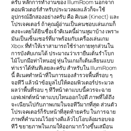
ครับ หลักการทำงานของ IllumiRoom นอกจาก
คอมพิวเตอร์สำหรับประมวลผลแล้วก็จะใช้
อุปกรณ์อีกสองอย่างครับ คือ คิเนค (Kinect) และ
โปรเจคเตอร์ ถ้าคุณผู้อ่านเป็นคนชอบเล่นเกมก็
คงจะเคยได้ยินชื่อเจ้าคิเนคนี้ผ่านหูมาบ้าง เพราะ
มันเป็นเซ็นเซอร์ที่มาพร้อมกับเครื่องเล่นเกม
Xbox ที่ทำให้เราสามารถใช้ร่างกายทุกส่วนใน
การบังคับเกมได้ ประมาณว่าเรายืนเต้นรำโบก
ไม้โบกมือท่าไหนอยู่ หุ่นในเกมก็เต้นเลียนแบบ
ท่าเราได้ทันทีเลยละครับ สำหรับใน IllumiRoom
นี้ คิเนคทำหน้าที่ในการมองสำรวจพื้นที่รอบ ๆ
จอทีวี แล้วนำข้อมูลไปให้คอมพิวเตอร์ประมวล
ผลว่าพื้นที่รอบ ๆ ทีวีหน้าตาแบบนี้ควรจะฉาย
เอฟเฟกต์หน้าตาแบบไหนออกไปดี ภาพที่ได้ถึง
จะเนียนไปกับภาพเกมในจอทีวีมากที่สุด ส่วนตัว
โปรเจคเตอร์ก็รับหน้าที่สุดท้ายครับ ในการฉาย
ภาพที่คำนวณไว้อย่างดีแล้วไปโอบล้อมรอบจอ
ทีวี ขยายภาพในเกมให้ออกมากว้างขึ้นเสมือน