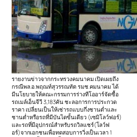
รายงานข่าวจากกระทรวงคมนาคม เปิดเผยถึง
กรณีพล.อ.พฤณท์สุวรรณทัต รมช.คมนาคม ได้
มีนโยบายให้คณะกรรมการร่างทีโออาร์จัดซื้อ
รถเมล์เอ็นจีวี 3,183คัน ชะลอการการประกวด
ราคา เปลี่ยนเป็นให้เช่ารถแบบกึ่งชานต่ำและ
ชานต่ำหรือรถที่มีบันไดขั้นเดียว (เซมิโลว์ฟอร์)
และรถที่มีอุปกรณ์สำหรับรถวิลแชร์(โลว์ฟ
อร์)จากเอกชนเพื่อทดสอบการวิ่งเป็นเวลา 1