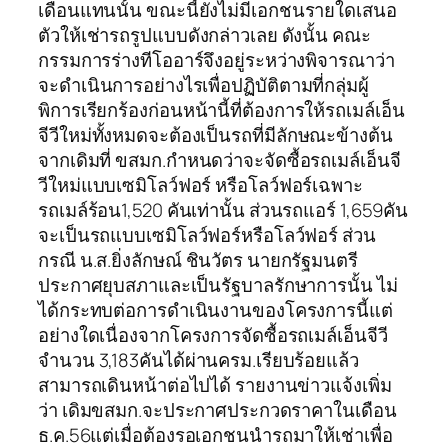
เดือนแทนนั้น ขณะนี้ยังไม่มีเอกชนรายใดเสนอ
ตัวให้เช่ารถรูปแบบดังกล่าวเลย ดังนั้น คณะ
กรรมการร่างทีโออาร์จึงอยู่ระหว่างพิจารณาว่า
จะดำเนินการอย่างไรเพื่อปฏิบัติตามที่กลุ่มผู้
พิการเรียกร้องก่อนหน้านี้ที่ต้องการให้รถเมล์เอ็น
จีวีใหม่ทั้งหมดจะต้องเป็นรถที่มีลักษณะข้างต้น
จากเดิมที่ ขสมก.กำหนดว่าจะจัดซื้อรถเมล์เอ็นจี
วีใหม่แบบเซมิโลว์ฟอร์ หรือโลว์ฟอร์เฉพาะ
รถเมล์ร้อน1,520 คันเท่านั้น ส่วนรถแอร์ 1,659คัน
จะเป็นรถแบบเซมิโลว์ฟอร์หรือโลว์ฟอร์ ส่วน
กรณี น.ส.ยิ่งลักษณ์ ชินวัตร นายกรัฐมนตรี
ประกาศยุบสภาและเป็นรัฐบาลรักษาการนั้น ไม่
ได้กระทบต่อการดำเนินงานของโครงการนี้แต่
อย่างใดเนื่องจากโครงการจัดซื้อรถเมล์เอ็นจีวี
จำนวน 3,183คันได้ผ่านครม.เรียบร้อยแล้ว
สามารถเดินหน้าต่อไปได้ รายงานข่าวแจ้งเพิ่ม
ว่า เดิมขสมก.จะประกาศประกวดราคาในเดือน
ธ.ค.56แต่เมื่อต้องรอเอกชนนำรถมาให้เช่าเพื่อ