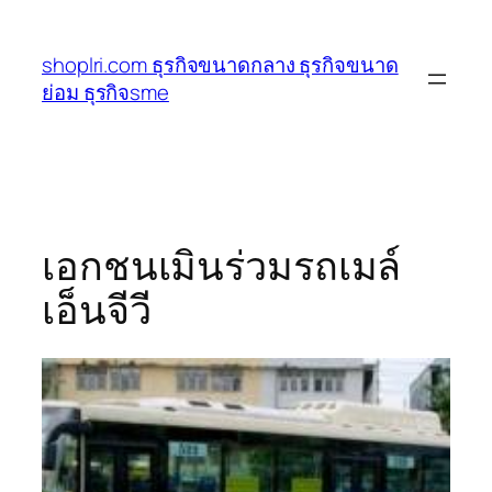
ข้าม
ไป
shoplri.com ธุรกิจขนาดกลาง ธุรกิจขนาด
ยัง
ย่อม ธุรกิจsme
เนื้อหา
เอกชนเมินร่วมรถเมล์
เอ็นจีวี