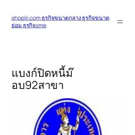
ข้าม
ไป
shoplri.com ธุรกิจขนาดกลาง ธุรกิจขนาด
ยัง
ย่อม ธุรกิจsme
เนื้อหา
แบงก์ปิดหนี้ม๊
อบ92สาขา