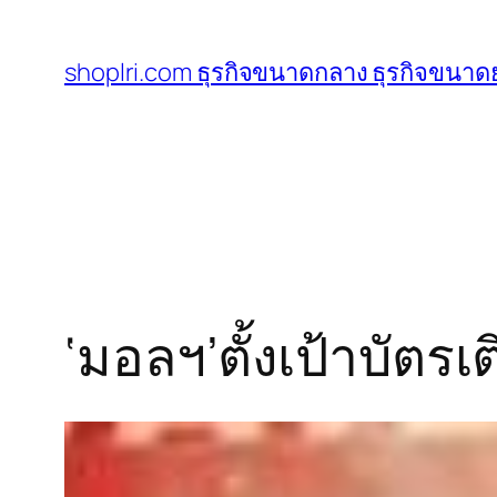
ข้าม
ไป
shoplri.com ธุรกิจขนาดกลาง ธุรกิจขนาดย
ยัง
เนื้อหา
‘มอลฯ’ตั้งเป้าบัต