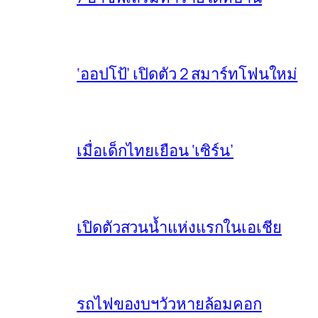
‘ออปโป้’ เปิดตัว 2 สมาร์ทโฟนใหม่
เมื่อเด็กไทยเยือน ‘เซิร์น’
เปิดตัวสวนน้ำแห่งแรกในเอเชีย
รถไฟของบฯวัวหายล้อมคอก