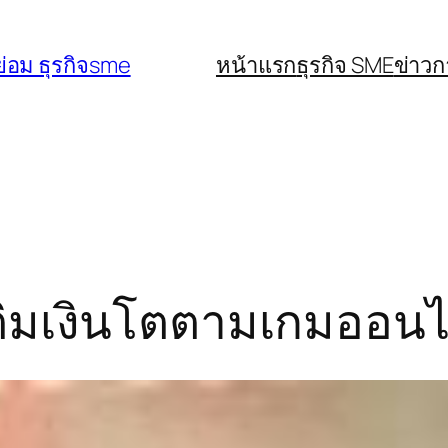
่อม ธุรกิจsme
หน้าแรก
ธุรกิจ SME
ข่าว
รเติมเงินโตตามเกมออนไ