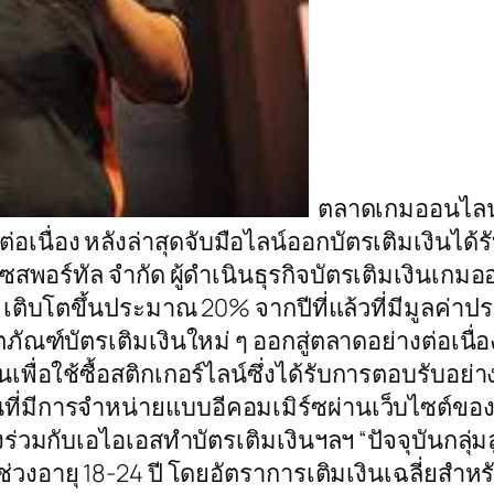
ตลาดเกมออนไลน์โต
่อเนื่อง หลังล่าสุดจับมือไลน์ออกบัตรเติมเงินได
ซสพอร์ทัล จำกัด ผู้ดำเนินธุรกิจบัตรเติมเงินเกม
ิบโตขึ้นประมาณ 20% จากปีที่แล้วที่มีมูลค่าปร
ตภัณฑ์บัตรเติมเงินใหม่ ๆ ออกสู่ตลาดอย่างต่อเนื่
นเพื่อใช้ซื้อสติกเกอร์ไลน์ซึ่งได้รับการตอบรับอย่
ี่มีการจำหน่ายแบบอีคอมเมิร์ซผ่านเว็บไซต์ของ ม
่วมกับเอไอเอสทำบัตรเติมเงินฯลฯ “ปัจจุบันกลุ่มลู
อช่วงอายุ 18-24 ปี โดยอัตราการเติมเงินเฉลี่ยสำหร