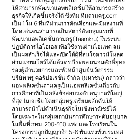
ตาร์อัพ หรือกลุ่มผู้ประกอบการหน้าใหม่ของไทย
ให้สามารถพัฒนาแอพพลิเคชั่นให้สามารถสร้าง
ธุรกิจให้เกิดขึ้นจริงได้ ซึ่งทีม ทีมถามครู.com
เป็น 1 ใน 6 ทีมที่ผ่านการคัดเลือกและมีผลงานที่
โดดเด่นจนสามารถเป็นสตาร์อัพกลุ่มแรกที่
พัฒนาแอพลิเคชั่นถามครู(Taamkru) ในระบบ
ปฎบัติการไอโอเอส เพื่อใช้งานผ่านไอแพด จน
เป็นผลสำเร็จได้และเปิดให้ผู้ที่สนใจดาวน์โหลด
ผ่านแอพสโตร์ได้แล้ว ดร.ธีระพล ถนอมศักดิ์ยุทธ
รองผู้อำนวยการและหัวหน้าศูนย์นวัตกรรม
บริษัท ทรู คอร์ปอเรชั่น จำกัด (มหาชน) กล่าวว่า
แอพพลิเคชั่นถามครูเป็นแอพพลิเคชั่นเกี่ยวกับ
การศึกษาที่เป็นคลังข้อสอบระดับอนุบาลที่ใหญ่
ที่สุดในเอเชีย โดยกลุ่มทรูเตรียมผลักดันให้
สามารถนำไปดำเนินธุรกิจในเชิงพาณิชย์ได้
โดยเฉพาะในกลุ่มสถาบันการศึกษาระดับอนุบาล
ในพื้นที่ กทม. 200-300 แห่ง และโรงเรียนใน
โครงการปลูกปัญญาอีก 5-6 พันแห่งทั่วประเทศ