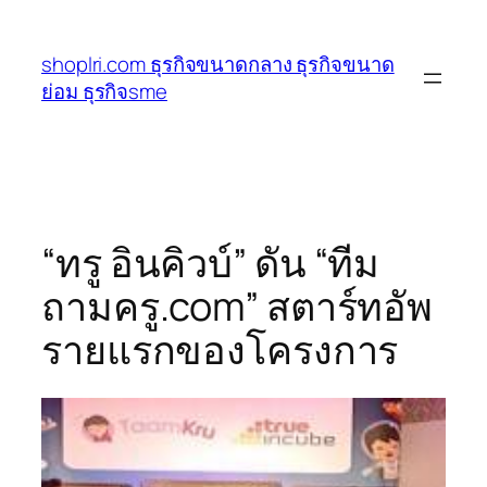
ข้าม
ไป
shoplri.com ธุรกิจขนาดกลาง ธุรกิจขนาด
ยัง
ย่อม ธุรกิจsme
เนื้อหา
“ทรู อินคิวบ์” ดัน “ทีม
ถามครู.com” สตาร์ทอัพ
รายแรกของโครงการ