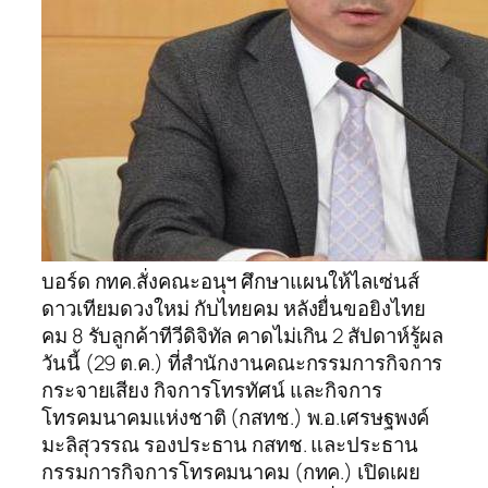
บอร์ด กทค.สั่งคณะอนุฯ ศึกษาแผนให้ไลเซ่นส์
ดาวเทียมดวงใหม่ กับไทยคม หลังยื่นขอยิงไทย
คม 8 รับลูกค้าทีวีดิจิทัล คาดไม่เกิน 2 สัปดาห์รู้ผล
วันนี้ (29 ต.ค.) ที่สำนักงานคณะกรรมการกิจการ
กระจายเสียง กิจการโทรทัศน์ และกิจการ
โทรคมนาคมแห่งชาติ (กสทช.) พ.อ.เศรษฐพงค์
มะลิสุวรรณ รองประธาน กสทช. และประธาน
กรรมการกิจการโทรคมนาคม (กทค.) เปิดเผย