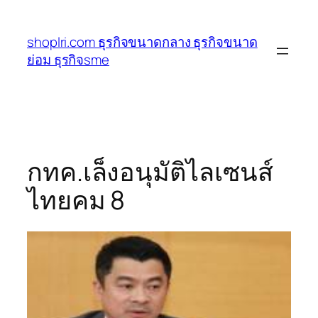
ข้าม
ไป
shoplri.com ธุรกิจขนาดกลาง ธุรกิจขนาด
ยัง
ย่อม ธุรกิจsme
เนื้อหา
กทค.เล็งอนุมัติไลเซนส์
ไทยคม 8