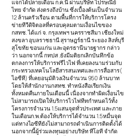
แจกได้ปลายเดือน ก.ค.นี้ ผ่านบริษัท ไปรษณีย์
ไทย จำกัด ส่งตรงถึงบ้าน ซึ่งเบื้องต้นเป็นจำนวน
12 ล้านครัวเรือน ตามพื้นที่การให้บริการโครง
ข่ายทีวีดิจิตอลที่ครอบคุลมตามเงื่อนไขของ
กสทช. ได้แก่ จ. กรุงเทพฯ นครราชสีมา เชียงใหม่
สงขลา อุบลราชธานี สุราษฎร์ธานี ระยอง สิงห์บุรี
สุโขทัย ขอนแก่น และอุดรธานีนายฐากร กล่าว
ว่า นอกจากนี้ กทปส .ยังมีมติยกเลิกบันทึกข้อ
ตกลงการให้บริการฟรีไวไฟ ที่เคยลงนามร่วมกับ
กระทรวงเทคโนโลยีสารสนเทศและการสื่อสาร(
ไอซีที) ที่เคยอนุมัติวงเงินจำนวน 950 ล้านบาท
โดยให้สำนักงานกสทช. ทำหนังสือเรียกเงิน
ทั้งหมดคืนภายในเดือนนี้ เนื่องจากทำผิดเงื่อนไข
ไม่สามารถเปิดให้บริการไวไฟทีทกำหนดไว้ทั้ง
โครงการจำนวน 1.5แสนจุดทั่วประเทศ และภาย
ในเดือนก.พ.ต้องให้บริการได้จำนวน 1.5หมื่นจุด
แต่ทางไอซีทียังไม่สามาถรถดำเนินการติดตั้งได้
นอกจากนี้ผู้ร่วมลงทุนอย่างบริษัท ทีโอที จำกัด