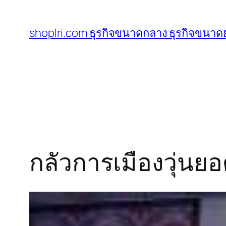
ข้าม
ไป
shoplri.com ธุรกิจขนาดกลาง ธุรกิจขนาดย
ยัง
เนื้อหา
กลัวการเมืองวุ่น