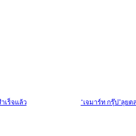
ำเร็จแล้ว
“เจมาร์ท กรุ๊ป”ลุย