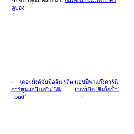
ขอขอบคุณแหล่งที่มา :
กสทช.ถกแนวคิดราคา
คูปอง
←
เดอะมั้งค์จับมือจีน ผลิต
แฮปปี้พาแก๊งคาร์นิ
การ์ตูนแอนิเมชั่น“Silk
เวอร์เปิด “ซิมใจป้ำ”
Road”
→