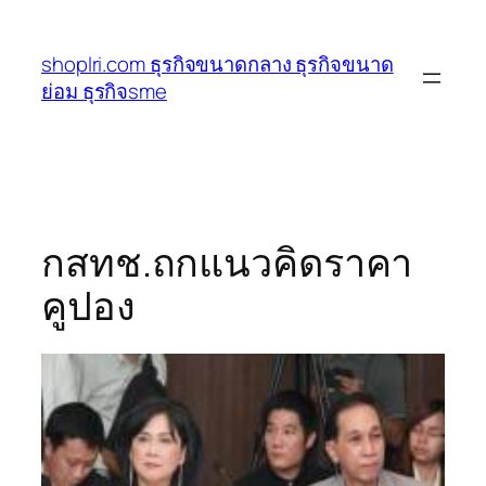
ข้าม
ไป
shoplri.com ธุรกิจขนาดกลาง ธุรกิจขนาด
ยัง
ย่อม ธุรกิจsme
เนื้อหา
กสทช.ถกแนวคิดราคา
คูปอง