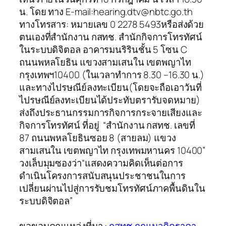
น. โดย ทาง E-mail:hearing.dtv@nbtc.go.th
ทางโทรสาร: หมายเลข 0 2278 5493หรือส่งด้วย
ตนเองที่สำนักงาน กสทช. สำนักกิจการโทรทัศน์
ในระบบดิจิตอล อาคารมนริรินชั้น 5 โซน C
ถนนพหลโยธิน แขวงสามเสนใน เขตพญาไท
กรุงเทพฯ10400 (ในเวลาทำการ 8.30 –16.30 น.)
และทางไปรษณีย์ลงทะเบียน(โดยจะถือเอาวันที่
ไปรษณีย์ลงทะเบียนได้ประทับตรารับจดหมาย)
ส่งถึงประธานกรรมการกิจการกระจายเสียงและ
กิจการโทรทัศน์ ที่อยู่ “สำนักงาน กสทช. เลขที่
87 ถนนพหลโยธินซอย 8 (สายลม) แขวง
สามเสนใน เขตพญาไท กรุงเทพมหานคร 10400”
วงเล็บมุมซองว่า“แสดงความคิดเห็นต่อการ
ดำเนินโครงการสนับสนุนประชาชนในการ
เปลี่ยนผ่านไปสู่การรับชมโทรทัศน์ภาคพื้นดินใน
ระบบดิจิตอล”