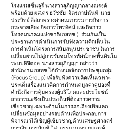
โรงแรมเซ็นจูรี่ นางสาวสุภิญญากลางณรงค์
พร้อมด้วย ผศ.ดร.ธวัชชัย จิตรภาษ์นันท์ นาย
ประวิทย์ ลี่สถาพรวงศาคณะกรรมการกิจการ
กระจายเสียง กิจการโทรทัศน์ และกิจการ
โทรคมนาคมแห่งชาติ(กสทช.) ร่วมกันเป็น
ประธานการดำเนินการรับฟังความคิดเห็นใน
การดำเนินโครงการสนับสนุนประชาชนในการ
เปลี่ยนผ่านไปสู่การรับชมโทรทัศน์ภาคพื้นดินใน
ระบบดิจิตอล นางสาวสุภิญญา กล่าวว่า
สำนักงาน กสทช.ได้กำหนดจัดการประชุมกลุ่ม
(Focus Group) เพื่อรับฟังความคิดเห็นเฉพาะ
ประเด็นเรื่องแนวคิดการกำหนดมูลค่าคูปองที่
คำนึงถึงการคุ้มครองผู้บริโภคและประโยชน์
สาธารณะซึ่งเป็นประเด็นที่ต้องการความ
เชี่ยวชาญเฉพาะด้านในการถกเถียงเพื่อแลก
เปลี่ยนข้อมูลอย่างรอบด้านเพื่อประกอบการ
พิจารณาได้เชิญผู้เชี่ยวชาญด้านเศรษฐศาสตร์
การเงิน การบัญชี วิศวกรรม กฎหมายและผู้