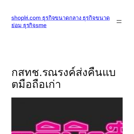
ข้าม
ไป
shoplri.com ธุรกิจขนาดกลาง ธุรกิจขนาด
ยัง
ย่อม ธุรกิจsme
เนื้อหา
กสทช.รณรงค์ส่งคืนแบ
ตมือถือเก่า