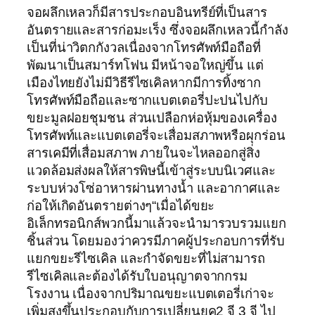
จอผลึกเหลวก็มีสารประกอบอินทรีย์ที่เป็นสาร
อันตรายและสารก่อมะเร็ง ซึ่งจอผลึกเหลวนี้กำลัง
เป็นที่น่าวิตกกังวลเนื่องจากโทรศัพท์มือถือที่
พัฒนาเป็นสมาร์ทโฟน มีหน้าจอใหญ่ขึ้น แต่
เมืองไทยยังไม่มีวิธีรีไซเคิลหากมีการทิ้งซาก
โทรศัพท์มือถือและซากแบตเตอรี่ปะปนไปกับ
ขยะมูลฝอยชุมชน ส่วนเปลือกห่อหุ้มของเครื่อง
โทรศัพท์และแบตเตอรี่จะเสื่อมสภาพหรือผุกร่อน
สารเคมีที่เสื่อมสภาพ ภายในจะไหลออกสู่สิ่ง
แวดล้อมส่งผลให้สารพิษนี้เข้าสู่ระบบนิเวศและ
ระบบห่วงโซ่อาหารผ่านทางน้ำ และอากาศและ
ก่อให้เกิดอันตรายต่างๆ“เมื่อได้ขยะ
อิเล็กทรอนิกส์พวกนี้มาแล้วจะนำมารวบรวมแยก
ชิ้นส่วน โดยมองว่าควรมีภาคผู้ประกอบการที่รับ
แยกขยะรีไซเคิล และกำจัดขยะที่ไม่สามารถ
รีไซเคิลและต้องได้รับใบอนุญาตจากกรม
โรงงาน เนื่องจากปริมาณขยะแบตเตอรี่เก่าจะ
เพิ่มสูงขึ้นประกอบกับการเปลี่ยนยุค2 จี 3 จี ไป