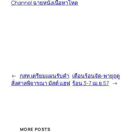
Channel ฉายหนังเนื้อหาโหด
←
กสท.เตรียมแผนรับคำ
เตือนร้อนจัด-พายุฤดู
สั่งศาลพิจารณา มัสต์ แฮฟ
ร้อน 3-7 เม.ย.57
→
MORE POSTS