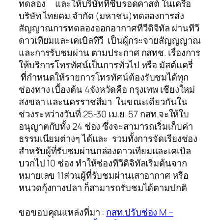
ทดลอง และให้บริษัททีซีบรอดคาสต์ ในเครือ
บริษัท ไทยคม จำกัด (มหาชน)ทดลองการส่ง
สัญญาณการทดลองออกอากาศทีวีดิจิทัล ผ่านทีวี
ดาวเทียมและเคเบิลทีวี เป็นผู้กระจายสัญญญาณ
และการรับชมผ่าน ตามประกาศ กสทช. เรื่องการ
ให้บริการโทรทัศน์เป็นการทั่วไป หรือ มัสต์แครี่
ที่กำหนดให้รายการโทรทัศน์ต้องรับชมได้ทุก
ช่องทาง เบื้องต้น 4จังหวัดคือ กรุงเทพ เชียงใหม่
สงขลา และนครราชสีมา ในขณะเดียวกันใน
ช่วงระหว่างวันที่ 25-30 เม.ย. 57 กสท.จะให้ใบ
อนุญาตกับทั้ง 24 ช่อง ซึ่งจะสามารถเริ่มเก็บค่า
ธรรมเนียมต่างๆ ได้และ รวมทั้งการจัดเรียงช่อง
สำหรับผู้ที่รับชมผ่านกล่องดาวเทียมและเคเบิล
บวกไป 10 ช่อง ทำให้ช่องทีวีดิจิทัลเริ่มต้นจาก
หมายเลข 11ส่วนผู้ที่รับชมผ่านเสาอากาศ หรือ
หนวดกุ้งกางปลา ก็สามารถรับชมได้ตามปกติ
ขอขอบคุณแหล่งที่มา :
กสท.ปรับช่อง M –