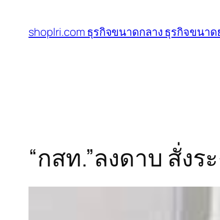
ข้าม
ไป
shoplri.com ธุรกิจขนาดกลาง ธุรกิจขนาดย
ยัง
เนื้อหา
“กสท.”ลงดาบ สั่งร