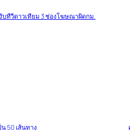
ะงับทีวีดาวเทียม 3 ช่องโฆษณาผิดกม.
็น 50 เส้นทาง