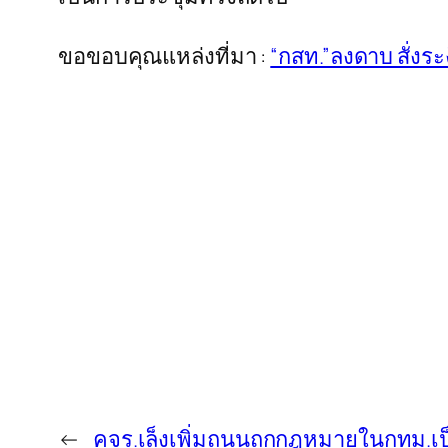
ขอขอบคุณแหล่งที่มา :
“กสท.”ลงดาบ สั่งร
←
คจร.เล็งเพิ่มถนนถูกกฎหมายในกทม.เป