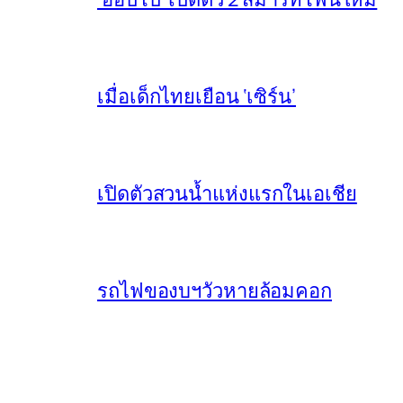
เมื่อเด็กไทยเยือน ‘เซิร์น’
เปิดตัวสวนน้ำแห่งแรกในเอเชีย
รถไฟของบฯวัวหายล้อมคอก