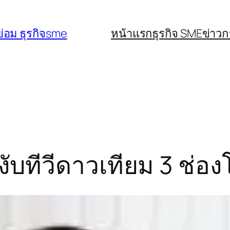
่อม ธุรกิจsme
หน้าแรก
ธุรกิจ SME
ข่าว
ะงับทีวีดาวเทียม 3 ช่