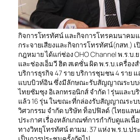
กิจการโทรทัศน์ และกิจการโทรคมนาคมแห
กระจายเสียงและกิจการโทรทัศน์(กสท.) เปิด
กฎหมาย ได้แก่ช่อง OHO Channel พ.ร.บ.ย
และช่องเอ็มวี ฮิต สเตชั่น ผิด พ.ร.บ.เคร
บริการธุรกิจ 47 ราย บริการชุมชน 4 ราย แ
แบบบิวท์อิน ซึ่งมีลักษณะรับสัญญาณระบบดิจิ
ไทยซัมซุง อิเลกทรอนิกส์ จำกัด 1 รุ่นและบ
แล้ว 16 รุ่น ในขณะที่กล่องรับสัญญาณระบบ
วิศวกรรม จำกัด บริษัท ท็อปฟิลด์ (ไทยแลนด
ประกาศ เรื่องหลักเกณฑ์การกำกับดูแลเนื้
ทางวิทยุโทรทัศน์ ตามม. 37 แห่ง พ.ร.บ.ป
เป็นการประชุมครั้งถัดไป