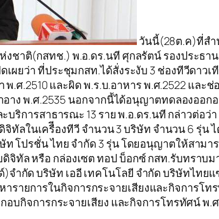
วันนี้(28ต.ค)ที
่งชาติ(กสทช.) พ.อ.ดร.นที ศุกลรัตน์ รองปร
เผยว่า ที่ประชุมกสท.ได้สั่งระงับ 3 ช่องทีวีดาว
า พ.ศ.2510 และผิด พ.ร.บ.อาหาร พ.ศ.2522 และช
ื่องสำอาง พ.ศ.2535 นอกจากนี้ได้อนุญาตทดลองออ
ละบริการสาธารณะ 13 ราย พ.อ.ดร.นที กล่าวต่อว่า 
ทัลในเครืีองทีวี จำนวน 3 บริษัท จำนวน 6 รุ่น ได้แ
ริษัท โปรชั่น ไทย จำกัด 3 รุ่น โดยอนุญาตให้สามา
ดิจิทัล หรือ กล่องเซต ทอป บ็อกซ์ กสท.รับทราบม
์)จำกัด บริษัท เออี เทคโนโลยี จำกัด บริษัทไทยแซ
อหารายการในกิจการกระจายเสียงและกิจการโทรทัศ
ระกอบกิจการกระจายเสียง และกิจการโทรทัศน์ พ.ศ