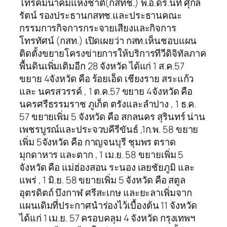
โทรคมนาคมแห่งชาติ(กสทช.) พ.อ.ดร.นที ศุกล
รัตน์ รองประธานกสทช.และประธานคณะ
กรรมการกิจการกระจายเสียงและกิจการ
โทรทัศน์ (กสท.) เปิดเผยว่า กสท.เห็นชอบแผน
ติดตั้งขยายโครงข่ายการให้บริการทีวีดิจิทัลภาค
พื้นดินเพิ่มเติมอีก 28 จังหวัด ได้แก่ 1 ส.ค.57
ขยาย 4จังหวัด คือ ร้อยเอ็ด เชียงราย สระแก้ว
และ นครสวรรค์ , 1 ต.ค.57 ขยาย 4จังหวัด คือ
นครศรีธรรมราช ภูเก็ต ตรังและลำปาง , 1 ธ.ค.
57 ขยายเพิ่ม 5 จังหวัด คือ สกลนคร สุรินทร์ น่าน
เพชรบูรณ์และประจวบคีรีขันธ์ ,1ก.พ. 58 ขยาย
เพิ่ม 5จังหวัด คือ กาญจนบุรี ชุมพร ตราด
มุกดาหาร และตาก , 1 เม.ย. 58 ขยายเพิ่ม 5
จังหวัด คือ แม่ฮ่องสอน ระนอง เลยชัยภูมิ และ
แพร่ , 1 มิ.ย. 58 ขยายเพิ่ม 5 จังหวัด คือ สตูล
อุตรดิตถ์ บึงกาฬ ศรีสะเกษ และยะลาเพิ่มจาก
แผนเดิมที่ประกาศนำร่องไว้เบื้องต้น 11 จังหวัด
ได้แก่ 1 เม.ย. 57 ครอบคลุม 4 จังหวัด กรุงเทพฯ