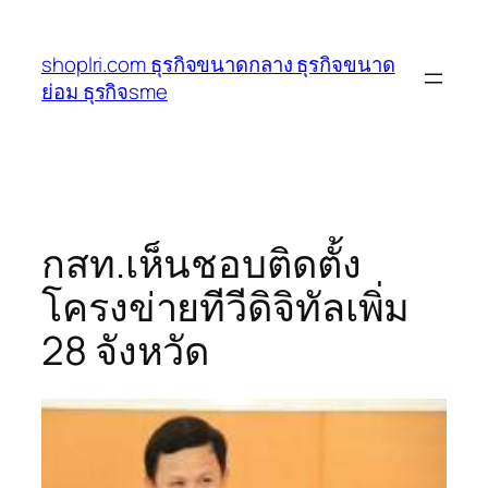
ข้าม
ไป
shoplri.com ธุรกิจขนาดกลาง ธุรกิจขนาด
ยัง
ย่อม ธุรกิจsme
เนื้อหา
กสท.เห็นชอบติดตั้ง
โครงข่ายทีวีดิจิทัลเพิ่ม
28 จังหวัด