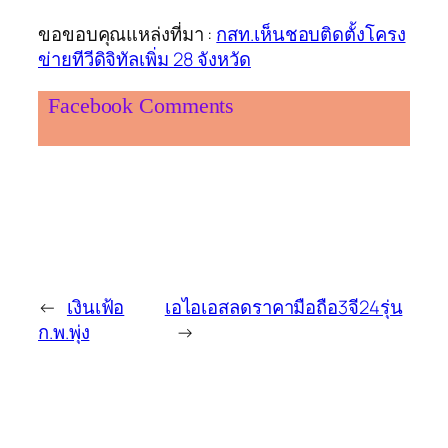
ขอขอบคุณแหล่งที่มา :
กสท.เห็นชอบติดตั้งโครง
ข่ายทีวีดิจิทัลเพิ่ม 28 จังหวัด
Facebook Comments
←
เงินเฟ้อ
เอไอเอสลดราคามือถือ3จี24รุ่น
ก.พ.พุ่ง
→