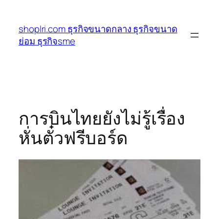
ข้าม
ไป
shoplri.com ธุรกิจขนาดกลาง ธุรกิจขนาด
ยัง
ย่อม ธุรกิจsme
เนื้อหา
การบินไทยยังไม่รู้เรื่อง
หั่นตั๋วฟรีบอร์ด