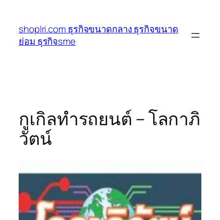
ข้าม
ไป
shoplri.com ธุรกิจขนาดกลาง ธุรกิจขนาด
ยัง
ย่อม ธุรกิจsme
เนื้อหา
กูเกิลทำรถยนต์ – โลกาภิ
วัตน์