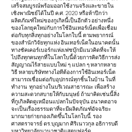
เสร็จสมบูรณ์พร้อมออกใช้งานจริงและขายใน
เชิงพาณิชย์ได้ในปี ค.ศ. 2020 หรือห้าปีกว่า
ผลิตภัณฑ์ใหม่ของกูเกิลนี้เป็นอีกตัว อย่างหนึ่ง
ของโลกยุคใหม่กับการใช้อินเทอร์เน็ตเพื่อเชื่อม
ต่อกับทุกสิ่งทุกอย่างในโลกใบนี้ ตามพยากรณ์
ของสำนักวิจัยทุกแห่ง อินเทอร์เน็ตในอนาคตนั้น
ทางชัคเคอร์เบอร์กแห่งเฟซบุ๊กมีแนวคิดที่จะให้
ไปถึงทุกคนทุกที่ในโลกใบนี้ด้วยการคิดวิธีการส่ง
สัญญาณไร้สายแบบใหม่ ๆ แปลก ๆ หลากหลาย
วิธี หลายบริษัททางไอทีต้องการใช้อินเทอร์เน็ต
สามารถเชื่อมต่อกับอุปกรณ์ทุกชิ้นในบ้าน ในที่
ทำงาน ทุกอย่างในบริเวณสาธารณะ เพื่อสร้าง
ความสะดวกสบายให้กับมนุษย์ ถ้ามาคิดเช่นนี้สิ่ง
ที่กูเกิลคิดดูเหมือนแปลกในปัจจุบัน อนาคตอาจ
จะเป็นเรื่องธรรมดาที่จะมีผลิตภัณฑ์อัจฉริยะ
มากมายก่ายกองเกิดขึ้นในโลกใบนี้. รอง
ศาสตราจารย์ ดร.บุญมาก ศิริเนาวกุล อธิการบดี
มหาวิทยาลัยนานาชาติแสตมฟอร์ด