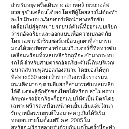
สำหรับหยุดหรือเดินทาง สภาพคล้ายรถกอล์ฟ
สวย ๆ ขับเคลื่อนได้เอง โดยที่ผู้โดยสารไม่ต้องทำ
อะไร มีระบบเนวิเกเตอร์เพื่อนำทางหรือขับ
เคลื่อนไปสู่จุดหมาย รถยนต์คันนี้ที่ออกแบบเรียก
ว่ารถอัจฉริยะและออกแบบเพื่อความปลอดภัย
โดย เฉพาะ มีเซ็นเซอร์เหมือนลูกตาที่สามารถ
มองได้รอบทิศทาง พร้อมเนวิเกเตอร์ชี้ทิศทางขับ
เคลื่อนพร้อมทั้งหลบหลีกวัตถุที่จะเข้ามากระทบ
รถได้ สำหรับสายตารถอัจฉริยะคันนี้ กินบริเวณ
ขนาดสนามฟุตบอลสองสนาม โดยมองได้ทุก
ทิศทาง 360 องศา ถ้าหากเกิดกรณีจราจรบน
ถนนติดมาก ๆ ตามสี่แยกก็สามารถขับหลบหลีก
ได้ดี แต่จะสู้ตุ๊กตุ๊กของไทยได้หรือเปล่าไม่ทราบ
ลักษณะรถอัจฉริยะก็ออกแบบให้ดูเป็น มิตรโดย
เฉพาะหน้ารถเหมือนหน้าคนยิ้มแย้มแจ่มใสน่า
รัก ดูเหมือนรถยนต์ในอนาคต กูเกิลได้ริเริ่ม
ทดสอบภายในตั้งแต่ปี ค.ศ. 2005 ใน
สหรัฐอเมริกาหลายรุ่นด้วยกัน แต่ในครั้งนี้จะทำ