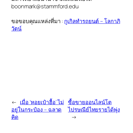
boonmark@stammford.edu
ขอขอบคุณแหล่งที่มา :
กูเกิลทำรถยนต์ – โลกาภิ
วัตน์
←
เมื่อ ‘หอยเป๋าฮื้อ’ ไม่
ซื้อขายออนไลน์โต
อยู่ในกระป๋อง – ฉลาด
ไปรษณีย์ไทยรายได้พุ่ง
คิด
→