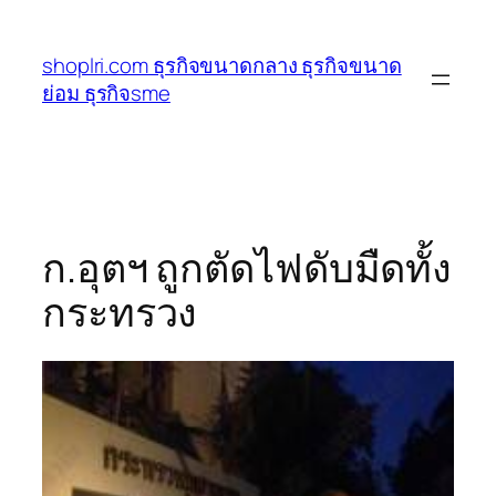
ข้าม
ไป
shoplri.com ธุรกิจขนาดกลาง ธุรกิจขนาด
ยัง
ย่อม ธุรกิจsme
เนื้อหา
ก.อุตฯ ถูกตัดไฟดับมืดทั้ง
กระทรวง