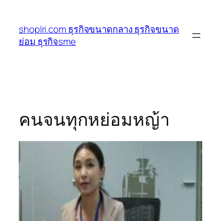
ข้าม
ไป
shoplri.com ธุรกิจขนาดกลาง ธุรกิจขนาด
ยัง
ย่อม ธุรกิจsme
เนื้อหา
คนจนทุกหย่อมหญ้า