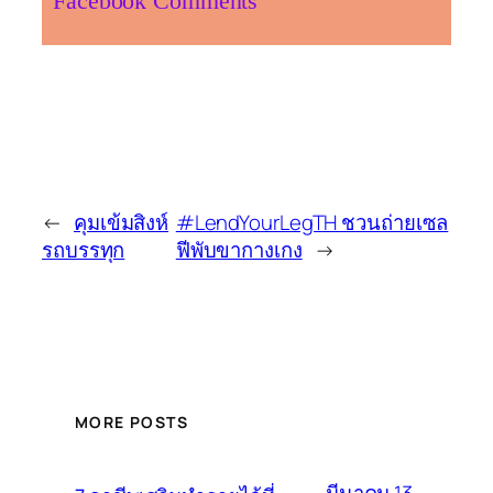
Facebook Comments
←
คุมเข้มสิงห์
#LendYourLegTH ชวนถ่ายเซล
รถบรรทุก
ฟีพับขากางเกง
→
MORE POSTS
มีนาคม 13,