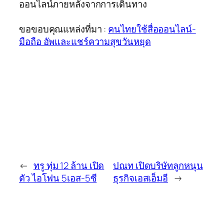
ออนไลน์ภายหลังจากการเดินทาง
ขอขอบคุณแหล่งที่มา :
คนไทยใช้สื่อออนไลน์-
มือถือ อัพและแชร์ความสุขวันหยุด
←
ทรู ทุ่ม 12 ล้าน เปิด
ปณท เปิดบริษัทลูกหนุน
ตัว ไอโฟน 5เอส-5ซี
ธุรกิจเอสเอ็มอี
→