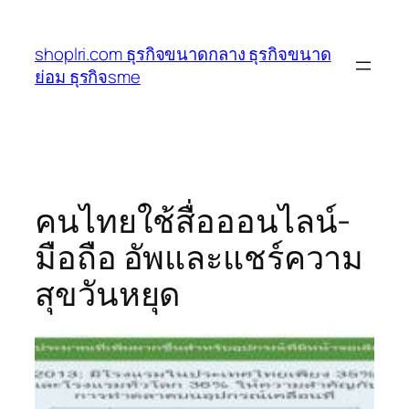
ข้าม
ไป
shoplri.com ธุรกิจขนาดกลาง ธุรกิจขนาด
ยัง
ย่อม ธุรกิจsme
เนื้อหา
คนไทยใช้สื่อออนไลน์-
มือถือ อัพและแชร์ความ
สุขวันหยุด