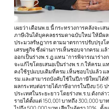
เผยว่า เดือนพ.ย.นี้ กระทรวงการคลังจะเส
ภาษีเงินได้บุคคลธรรมดาฉบับใหม่ ให้มีผลบั
ประมวลรัษฎากร ตามมาตรการปรับปรุงโครง
เศรษฐกิจ ซึ่งผ่านการเห็นชอบจากครม.แล้ว
ออกเป็นร่างพ.ร.ฎ.แทน “การพิจารณาร่างกฎ
จะแก้ไขโดยเสนอเป็นร่างพ.ร.ก.ให้ครม.แทน เ
คงใช้รูปแบบเดิมที่ครม.เห็นชอบไปแล้ว แล
รม.และสามารถบังคับใช้ในปีภาษีใหม่ได้ทันแ
ผลกระทบต่อรายได้ภาษีอากรในปีงบ 56 ปร
ประเทศในระยะยาว โดยร่างพ.ร.บ.ดังกล่าว ไ
รายได้ตั้งแต่ 150,001 บาทถึง 300,000 บาท 
ไปถึง 500,000 บาท เสียในอัตรา 10% , ตั้งแ