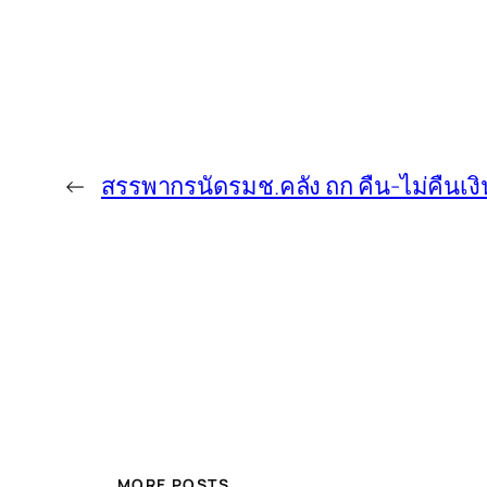
←
สรรพากรนัดรมช.คลัง ถก คืน-ไม่คืนเงิ
MORE POSTS