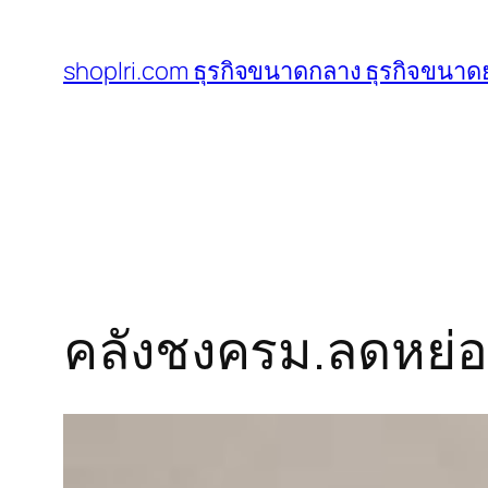
ข้าม
ไป
shoplri.com ธุรกิจขนาดกลาง ธุรกิจขนาดย
ยัง
เนื้อหา
คลังชงครม.ลดหย่อ