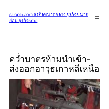
ข้าม
ไป
shoplri.com ธุรกิจขนาดกลาง ธุรกิจขนาด
ยัง
ย่อม ธุรกิจsme
เนื้อหา
คว่ำบาตรห้ามนำเข้า-
ส่งออกอาวุธเกาหลีเหนือ