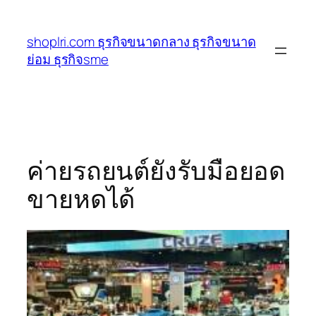
ข้าม
ไป
shoplri.com ธุรกิจขนาดกลาง ธุรกิจขนาด
ยัง
ย่อม ธุรกิจsme
เนื้อหา
ค่ายรถยนต์ยังรับมือยอด
ขายหดได้