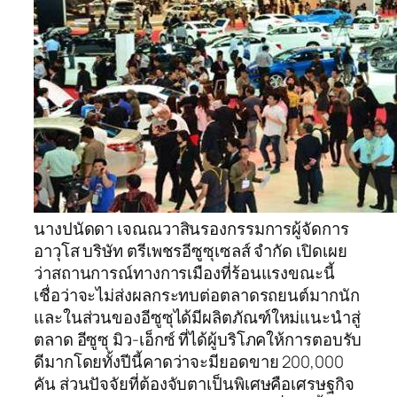
นางปนัดดา เจณณวาสินรองกรรมการผู้จัดการ
อาวุโส บริษัท ตรีเพชรอีซูซุเซลส์ จำกัด เปิดเผย
ว่าสถานการณ์ทางการเมืองที่ร้อนแรงขณะนี้
เชื่อว่าจะไม่ส่งผลกระทบต่อตลาดรถยนต์มากนัก
และในส่วนของอีซูซุได้มีผลิตภัณฑ์ใหม่แนะนำสู่
ตลาด อีซูซุ มิว-เอ็กซ์ ที่ได้ผู้บริโภคให้การตอบรับ
ดีมากโดยทั้งปีนี้คาดว่าจะมียอดขาย 200,000
คัน ส่วนปัจจัยที่ต้องจับตาเป็นพิเศษคือเศรษฐกิจ