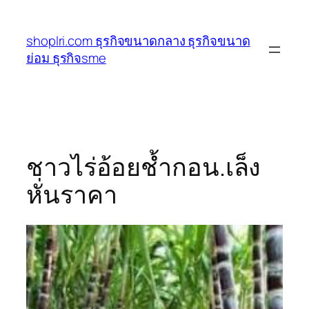
ข้าม
ไป
shoplri.com ธุรกิจขนาดกลาง ธุรกิจขนาด
ยัง
ย่อม ธุรกิจsme
เนื้อหา
ชาวไร่อ้อยช้ำกอน.เล็ง
หั่นราคา