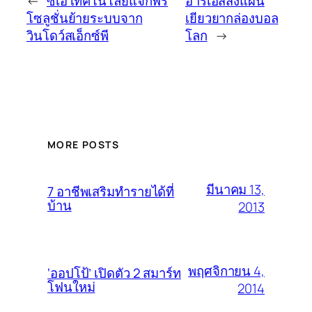
←
ซีเอ เทคโนโลยีแจกฟรี
อาร์เอสส่งแผน
โซลูชั่นย้ายระบบจาก
เยียวยากล่องบอล
วินโดว์สเอ็กซ์พี
โลก
→
MORE POSTS
มีนาคม 13,
7 อาชีพเสริมทำรายได้ที่
บ้าน
2013
พฤศจิกายน 4,
‘ออปโป้’ เปิดตัว 2 สมาร์ท
โฟนใหม่
2014