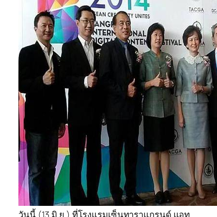
วันนี้ (13 มิ.ย.) ที่โรงแรมเซ็นทาราแกรนด์ แอท