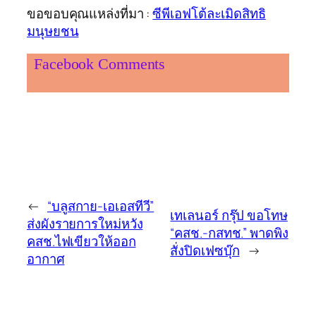
ขอขอบคุณแหล่งที่มา :
ซีพีเอฟโต้ละเมิดสิทธิ
มนุษยชน
Facebook Comments
←
“บลูสกาย-เอเอสทีวี”
เทเลนอร์ กรุ๊ป ขอโทษ
ส่งผังรายการใหม่หวัง
“คสช.-กสทช.” พาดพิง
คสช.ไฟเขียวให้ออก
สั่งปิดเฟซบุ๊ก
→
อากาศ