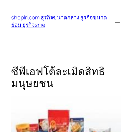
ข้าม
ไป
shoplri.com ธุรกิจขนาดกลาง ธุรกิจขนาด
ยัง
ย่อม ธุรกิจsme
เนื้อหา
ซีพีเอฟโต้ละเมิดสิทธิ
มนุษยชน