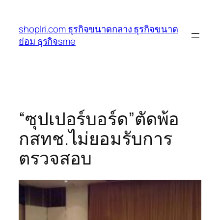
ข้าม
ไป
shoplri.com ธุรกิจขนาดกลาง ธุรกิจขนาด
ยัง
ย่อม ธุรกิจsme
เนื้อหา
“ซุปเปอร์บอร์ด”ตัดพ้อ
กสทช.ไม่ยอมรับการ
ตรวจสอบ