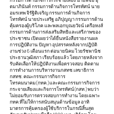
กรรมการด้านกิจการกระจายเสียง นายพิชัย อุ
ตมาภินันท์ กรรมการด้านกิจการโทรทัศน์ นาย
อมรเทพ จิรัฐิติเจริญ กรรมการด้านกิจการ
โทรทัศน์ นายประเสริฐ อภิปุญญา กรรมการด้าน
คุ้มครองผู้บริโภค และพลเอกบุณยวัจน์ เครือหงส์
กรรมการด้านการส่งเสริมสิทธิและเสรีภาพของ
ประชาชน เปิดเผยว่าได้ยื่นหนังสือรายงานผล
การปฎิบัติงาน ปัญหา อุปสรรคหลังจากปฎิบัติ
งานช่วง 6 เดือนแรก ต่อนายนิคม ไวยรัชพานิช
ประธานวุฒิสภา เรียบร้อยแล้ว โดยภายหลังจาก
รับคัดเลือกให้ปฎิบัติงานเพื่อตรวจสอบ ติดตาม
การทำงานการบริหารงานกสทช.เลขาธิการ
กสทช. คณะกรรมการกิจการ
โทรคมนาคม(กทค.)และคณะกรรมการกิจการ
กระจายเสียงและกิจการโทรทัศน์(กสท.)พบว่า
ไม่ยอมรับการตรวจสอบการทำงาน โดยเฉพาะ
กทค.ที่ไม่ให้การสนับสนุนด้านข้อมูล อาทิ
มาตรการคุ้มครองผู้ใช้บริการในกรณีสิ้นสุด