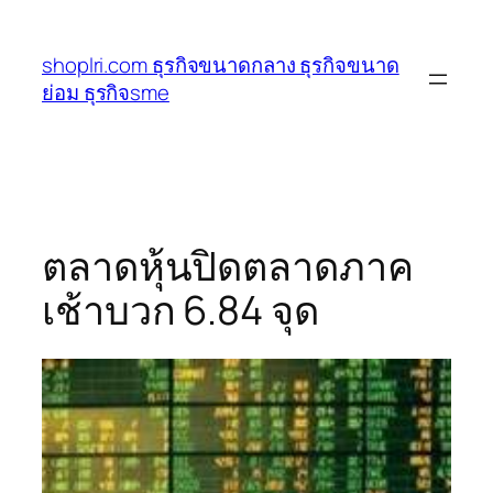
ข้าม
ไป
shoplri.com ธุรกิจขนาดกลาง ธุรกิจขนาด
ยัง
ย่อม ธุรกิจsme
เนื้อหา
ตลาดหุ้นปิดตลาดภาค
เช้าบวก 6.84 จุด