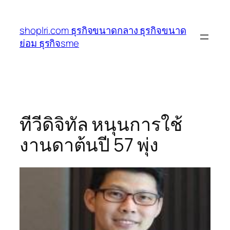
ข้าม
ไป
shoplri.com ธุรกิจขนาดกลาง ธุรกิจขนาด
ยัง
ย่อม ธุรกิจsme
เนื้อหา
ทีวีดิจิทัล หนุนการใช้
งานดาต้นปี 57 พุ่ง