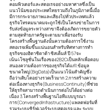
คอมพิวเตอร์และสตอเรจอย่างมหาศาลซึ่งเป็น
แนวโน้มของประเทศไทยรวมถึงในภูมิภาคนี้เมื่อ
มีการกระจายภาพและเสียงไปทั่วประเทศแล้ว
ธุรกิจโทรคมนาคมจะถูกใช้เป็นโครงข่ายในการ
รับส่งข้อมูลระหว่างสาขาจึงต้องเกิดการขยายตัว
ตามสุดท้ายภาครัฐจะตามมาเพื่อรองรับ
โครงสร้างพื้นฐานดังนั้นความต้องการใช้งาน
สตอเรจเพิ่มขึ้นแน่นอนสำหรับทิศทางการทำ
ธุรกิจของฮิตาชิดาต้า ซิสเต็มส์ ปี 57จะ
เน้น4โซลูชั่นในเรื่องของ2B2Cเป็นหลักเพื่อตอบ
สนองความต้องการของธุรกิจได้แก่1.ข้อมูล
ขนาดใหญ่(BigData)เป็นแนวโน้มสำคัญซึ่ง
ถือว่าเติบโตอย่างรวดเร็วมาก 2.การสร้างความ
ต่อเนื่องทางธุรกิจ(BusinessContinuity)ที่ช่วย
ให้ธุรกิจสามารถดำเนินการต่อไปได้อย่างต่อ
เนื่อง 3.โครงสร้างพื้นฐานไอทีแบบบูรณา
การ(ConvergedInfrastructure)แพลตฟอร์มที่
รวมระบบเซิร์ฟเวอร์ระบบสตอเรจ และ ระบบ