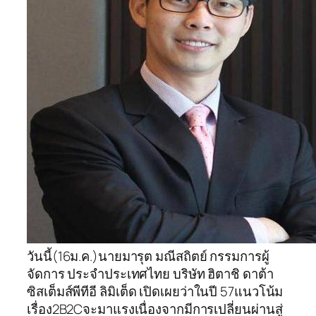
วันนี้(16ม.ค.)นายมารุต มณีสถิตย์ กรรมการผู้
จัดการ ประจำประเทศไทย บริษัท ฮิตาชิ ดาต้า
ซิสเต็มส์พีทีอี ลิมิเต็ด เปิดเผยว่าในปี 57แนวโน้ม
เรื่อง2B2Cจะมาแรงเนื่องจากมีการเปลี่ยนผ่านสู่