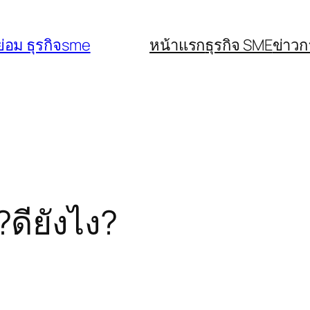
่อม ธุรกิจsme
หน้าแรก
ธุรกิจ SME
ข่าว
?ดียังไง?