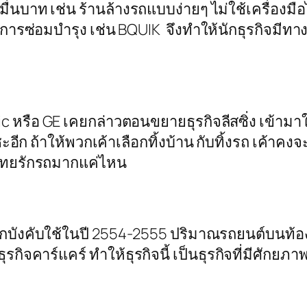
กหมื่นบาท เช่น ร้านล้างรถแบบง่ายๆ ไม่ใช้เครื่อง
ิการซ่อมบำรุง เช่น BQUIK จึงทำให้นักธุรกิจมีท
ic หรือ GE เคยกล่าวตอนขยายธุรกิจลีสซิ่ง เข้า
ะอีก ถ้าให้พวกเค้าเลือกทิ้งบ้าน กับทิ้งรถ เค้าคง
นไทยรักรถมากแค่ไหน
บังคับใช้ในปี 2554-2555 ปริมาณรถยนต์บนท้องถ
ุรกิจคาร์แคร์ ทำให้ธุรกิจนี้ เป็นธุรกิจที่มีศักยภ