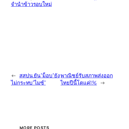
จำนำข้าวรอบใหม่
←
สสปน.ยัน”ม็อบ”ยัง
พาณิชย์รับสภาพส่งออก
ไม่กระทบ”ไมซ์”
ไทยปีนี้โตแค่1%
→
MORE POSTS