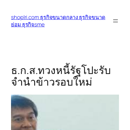
ข้าม
ไป
shoplri.com ธุรกิจขนาดกลาง ธุรกิจขนาด
ยัง
ย่อม ธุรกิจsme
เนื้อหา
ธ.ก.ส.ทวงหนี้รัฐโปะรับ
จำนำข้าวรอบใหม่