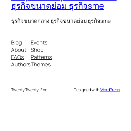
ธุรกิจขนาดย่อม ธุรกิจsme
ธุรกิจขนาดกลาง ธุรกิจขนาดย่อม ธุรกิจsme
Blog
Events
About
Shop
FAQs
Patterns
Authors
Themes
Twenty Twenty-Five
Designed with
WordPress