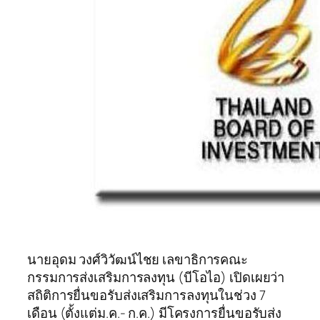
นายอุดม วงศ์วิวัฒน์ไชย เลขาธิการคณะ
กรรมการส่งเสริมการลงทุน (บีโอไอ) เปิดเผยว่า
สถิติการยื่นขอรับส่งเสริมการลงทุนในช่วง 7
เดือน (ตั้งแต่ม.ค.- ก.ค.) มีโครงการยื่นขอรับส่ง