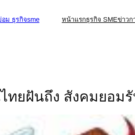
่อม ธุรกิจsme
หน้าแรก
ธุรกิจ SME
ข่าวก
ยฝันถึง สังคมยอมรับ-