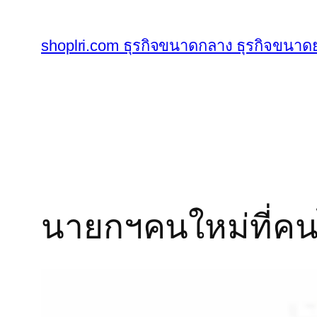
ข้าม
ไป
shoplri.com ธุรกิจขนาดกลาง ธุรกิจขนาดย
ยัง
เนื้อหา
นายกฯคนใหม่ที่คนไท