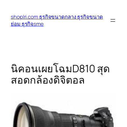
ข้าม
ไป
shoplri.com ธุรกิจขนาดกลาง ธุรกิจขนาด
ยัง
ย่อม ธุรกิจsme
เนื้อหา
นิคอนเผยโฉมD810 สุด
สอดกล้องดิจิตอล