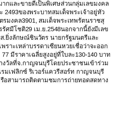
ันมากและขายดีเป็นพิเศษส่วนกลุ่มเลขมงคล
ละ 2493ของพระบาทสมเด็จพระเจ้าอยู่หัว
ฉัตรมงคล3901, สมเด็จพระเทพรัตนราชสุ
ัศมีโชติ29 เม.ย.2548นอกจากนี้ยังมีเลข
ส.ยิ่งลักษณ์ชินวัตร นายกรัฐมนตรีและ
ษเพราะเหล่าบรรดาเซียนหวยเชื่อว่าจะออก
 77 มีราคาเฉลี่ยสูงอยู่ที่ใบละ130-140 บาท
รางวัลที่จ.กาญจนบุรีโดยประชาชนเข้าร่วม
รมเฟลิกซ์ ริเวอร์แควรีสอร์ท กาญจนบุรี
้วยหรือสามารถติดตามชมการถ่ายทอดสดทาง