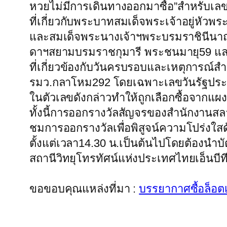
หวยไม่มีการเดินทางออกมาซื้อ”สำหรับเลขเ
ที่เกี่ยวกับพระบาทสมเด็จพระเจ้าอยู่หั
และสมเด็จพระนางเจ้าฯพระบรมราชินีนาถร
ดาฯสยามบรมราชกุมารี พระชนมายุ59 และปี
ที่เกี่ยวข้องกับวันครบรอบและเหตุการณ์ส
รมว.กลาโหม292 โดยเฉพาะเลขวันรัฐประหาร
ในตัวเลขดังกล่าวทำให้ถูกเลือกซื้อจากแผงล
ทั้งนี้การออกรางวัลสัญจรของสำนักงานสลา
ชมการออกรางวัลเพื่อพิสูจน์ความโปร่งใสด
ตั้งแต่เวลา14.30 น.เป็นต้นไปโดยต้องน
สถานีวิทยุโทรทัศน์แห่งประเทศไทยเอ็นบีที
ขอขอบคุณแหล่งที่มา :
บรรยากาศซื้อล็อตเ