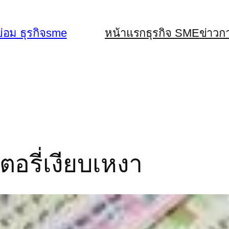
่อม ธุรกิจsme
หน้าแรก
ธุรกิจ SME
ข่าวก
อรี่เงียบเหงา