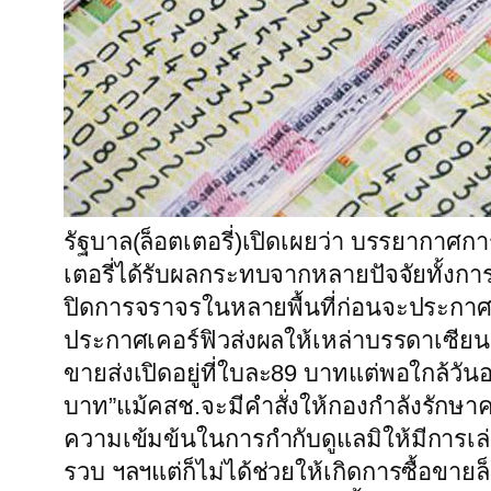
รัฐบาล(ล็อตเตอรี่)เปิดเผยว่า บรรยากาศการซ
เตอรี่ได้รับผลกระทบจากหลายปัจจัยทั้งกา
ปิดการจราจรในหลายพื้นที่ก่อนจะประกาศ
ประกาศเคอร์ฟิวส่งผลให้เหล่าบรรดาเซียน
ขายส่งเปิดอยู่ที่ใบละ89 บาทแต่พอใกล้วั
บาท”แม้คสช.จะมีคำสั่งให้กองกำลังรัก
ความเข้มข้นในการกำกับดูแลมิให้มีการเล
รวบ ฯลฯแต่ก็ไม่ได้ช่วยให้เกิดการซื้อขาย