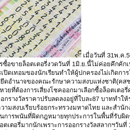
เมื่อวันที่ 31พ.ค
ื้อขายล็อตเตอรี่งวดวันที่ 1มิ.ย.นี้ไม่ค่อยคึกคัก
รเปิดเทอมของนักเรียนทำให้ผู้ปกครองไม่เกิดการ
ยึดอำนาจของคณะรักษาความสงบแห่งชาติ(คสช.)เม
หวยที่ต้องการเสี่ยงโชคออกมาเลือกซื้อล็อตเตอ
นออกรางวัลราคาปรับลดลงอยู่ที่ใบละ87 บาททำให้ร
ษาความสงบเรียบร้อยกระทรวงมหาดไทย และสำนัก
่นการพนันที่ผิดกฎหมายทุกประการในพื้นที่รับผ
ล็อตเตอรี่มากนักเพราะการออกรางวัลสลากฯวันที่ 1