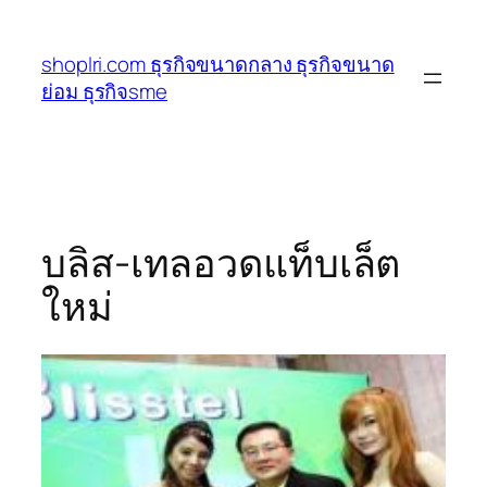
ข้าม
ไป
shoplri.com ธุรกิจขนาดกลาง ธุรกิจขนาด
ยัง
ย่อม ธุรกิจsme
เนื้อหา
บลิส-เทลอวดแท็บเล็ต
ใหม่