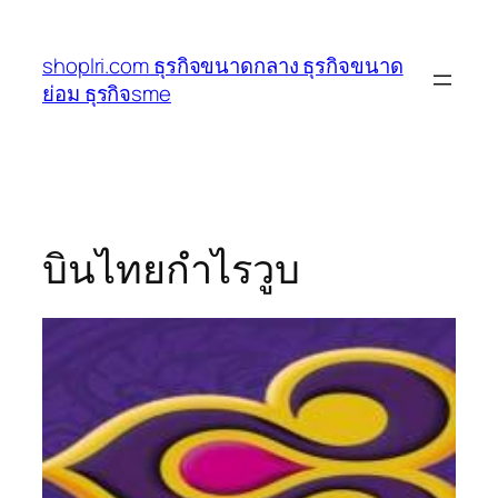
ข้าม
ไป
shoplri.com ธุรกิจขนาดกลาง ธุรกิจขนาด
ยัง
ย่อม ธุรกิจsme
เนื้อหา
บินไทยกำไรวูบ