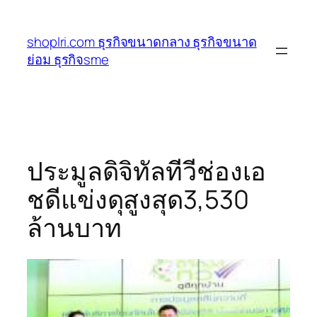
ข้าม
ไป
shoplri.com ธุรกิจขนาดกลาง ธุรกิจขนาด
ยัง
ย่อม ธุรกิจsme
เนื้อหา
ประมูลดิจิทัลทีวีช่องเอ
ชดีแข่งดุสูงสุด3,530
ล้านบาท