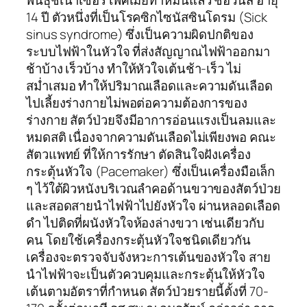
พันธุ์ชเนาเซอร์ เพศเมียทำหมันแล้ว ชื่อวีนัส อายุ
14 ปี ตัวหนึ่งที่เป็นโรคซิกไซนัสซินโดรม (Sick
sinus syndrome) ซึ่งเป็นความผิดปกติของ
ระบบไฟฟ้าในหัวใจ ที่ส่งสัญญาณไฟฟ้าออกมา
ช้าบ้าง เร็วบ้าง ทำให้หัวใจเต้นช้า-เร็ว ไม่
สม่ำเสมอ ทำให้ปริมาณเลือดและความดันเลือด
ไปเลี้ยงร่างกายไม่พอต่อความต้องการของ
ร่างกาย สัตว์ป่วยจึงมีอาการอ่อนแรงเป็นลมและ
หมดสติ เนื่องจากความดันเลือดไม่เพียงพอ คณะ
สัตวแพทย์ ที่ให้การรักษา ตัดสินใจฝังเครื่อง
กระตุ้นหัวใจ (Pacemaker) ซึ่งเป็นเครื่องมือเล็ก
ๆ ไว้ใต้ผิวหนังบริเวณลำคอด้านขวาของสัตว์ป่วย
และสอดสายนำไฟฟ้าไปยังหัวใจ ผ่านหลอดเลือด
ดำ ไปติดที่ผนังหัวใจห้องล่างขวา เช่นเดียวกับ
คน โดยใช้เครื่องกระตุ้นหัวใจชนิดเดียวกัน
เครื่องจะตรวจจับจังหวะการเต้นของหัวใจ สาย
นำไฟฟ้าจะเป็นตัวควบคุมและกระตุ้นให้หัวใจ
เต้นตามอัตราที่กำหนด สัตว์ป่วยรายนี้ตั้งที่ 70-