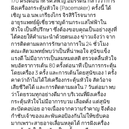
170 ครั้งต่อนาที รศ.สพ.ญ.อมรรัตน์ กล่าวว่า การ
ฝังเครื่องกระตุ้นหัวใจ (Pacemaker) ครั้งนี้ ได้
เชิญ น.อ.นพ.เกรียงไกร จิรสิริโรจนากร
อายุรแพทย์ผู้เชี่ยวชาญด้านกระแสไฟฟ้าใน
หัวใจ เป็นที่ปรึกษา ซึ่งต้องขอบคุณเป็นอย่างสูงที่
ได้คอยให้คำแนะนำด้วยตนเอง ข่าวแจ้งว่า จาก
การติดตามผลการรักษาอาการใน 24 ชั่วโมง
คณะสัตวแพทย์พบว่าเป็นที่น่าพอใจ สุนัขแข็ง
แรงดี ไม่มีอาการเป็นลมหมดสติ ตรวจคลื่นหัวใจ
พบอัตราการเต้น 80 ครั้งต่อนาที เป็นการกระตุ้น
โดยเครื่อง 3 ครั้ง และการเต้นโดยสุนัขเอง 1 ครั้ง
คาดว่าถ้าไม่ได้ใส่เครืองกระตุ้นหัวใจ สัตว์อาจ
เสียชีวิตได้ และการติดตามผลใน 7 วันต่อมา พบ
ว่าโดยรวมทุกอย่างดีมาก บริเวณที่ฝังเครื่อง
กระตุ้นหัวใจไม่มีอาการบวม เลือดคั่ง แต่สุนัข
สะบัดคอบ่อย อาจเนื่องจากความรำคาญ จึงต้อง
กำชับเจ้าของและพันคอป้องกันไม่ให้ขยับคอ
มากเพราะสายอาจเลื่อนหลุดได้ การฝังเครื่อง