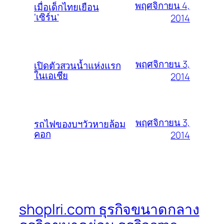
พฤศจิกายน 4,
เมื่อเด็กไทยเยือน
‘เซิร์น’
2014
พฤศจิกายน 3,
เปิดตัวสวนน้ำแห่งแรก
ในเอเชีย
2014
พฤศจิกายน 3,
รถไฟของบฯวัวหายล้อม
คอก
2014
shoplri.com ธุรกิจขนาดกลาง