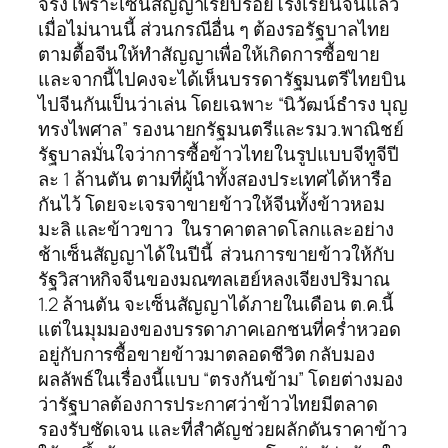
จริง เพราะเซ็นสัญญาเรียบร้อยโรงเรียนจีนแล้ว
เมื่อไม่นานนี้ ส่วนกรณีอื่น ๆ ต้องรอรัฐบาลไทย
ตามตื้อจีนให้ทำสัญญาเพื่อให้เกิดการซื้อขาย
และจากนี้ไปคงจะได้เห็นบรรดารัฐมนตรีไทยบิน
ไปจีนกันเป็นว่าเล่น โดยเฉพาะ “นิวัฒน์ธำรง บุญ
ทรงไพศาล” รองนายกรัฐมนตรีและรมว.พาณิชย์
รัฐบาลมั่นใจว่าการซื้อข้าวไทยในรูปแบบจีทูจีปี
ละ 1 ล้านตัน ตามที่ผู้นำทั้งสองประเทศได้หารือ
กันไว้ โดยจะเจรจาขายข้าวให้จีนทั้งข้าวหอม
มะลิ และข้าวขาว ในราคาตลาดโลกและอย่าง
ช้าเซ็นสัญญาได้ในปีนี้ ส่วนการขายข้าวให้กับ
รัฐวิสาหกิจจีนของมณฑลเฮย์หลงเจียงปริมาณ
1.2 ล้านตัน จะเซ็นสัญญาได้ภายในเดือน ต.ค.นี้
แต่ในมุมมองของบรรดาภาคเอกชนที่คร่ำหวอด
อยู่กับการซื้อขายข้าวมาตลอดชีวิต กลับมอง
ผลลัพธ์ในเรื่องนี้แบบ “ตรงกันข้าม” โดยต่างมอง
ว่ารัฐบาลต้องการประกาศว่าข้าวไทยมีตลาด
รองรับชัดเจน และที่สำคัญช่วยผลักดันราคาข้าว