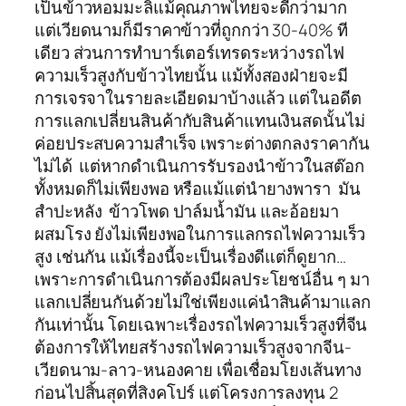
เป็นข้าวหอมมะลิแม้คุณภาพไทยจะดีกว่ามาก
แต่เวียดนามก็มีราคาข้าวที่ถูกกว่า 30-40% ที
เดียว ส่วนการทำบาร์เตอร์เทรดระหว่างรถไฟ
ความเร็วสูงกับข้าวไทยนั้น แม้ทั้งสองฝ่ายจะมี
การเจรจาในรายละเอียดมาบ้างแล้ว แต่ในอดีต
การแลกเปลี่ยนสินค้ากับสินค้าแทนเงินสดนั้นไม่
ค่อยประสบความสำเร็จ เพราะต่างตกลงราคากัน
ไม่ได้ แต่หากดำเนินการรับรองนำข้าวในสต๊อก
ทั้งหมดก็ไม่เพียงพอ หรือแม้แต่นำยางพารา มัน
สำปะหลัง ข้าวโพด ปาล์มน้ำมัน และอ้อยมา
ผสมโรง ยังไม่เพียงพอในการแลกรถไฟความเร็ว
สูง เช่นกัน แม้เรื่องนี้จะเป็นเรื่องดีแต่ก็ดูยาก…
เพราะการดำเนินการต้องมีผลประโยชน์อื่น ๆ มา
แลกเปลี่ยนกันด้วยไม่ใช่เพียงแค่นำสินค้ามาแลก
กันเท่านั้น โดยเฉพาะเรื่องรถไฟความเร็วสูงที่จีน
ต้องการให้ไทยสร้างรถไฟความเร็วสูงจากจีน-
เวียดนาม-ลาว-หนองคาย เพื่อเชื่อมโยงเส้นทาง
ก่อนไปสิ้นสุดที่สิงคโปร์ แต่โครงการลงทุน 2