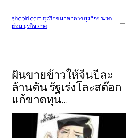
ข้าม
ไป
shoplri.com ธุรกิจขนาดกลาง ธุรกิจขนาด
ยัง
ย่อม ธุรกิจsme
เนื้อหา
ฝันขายข้าวให้จีนปีละ
ล้านตัน รัฐเร่งโละสต๊อก
แก้ขาดทุน…