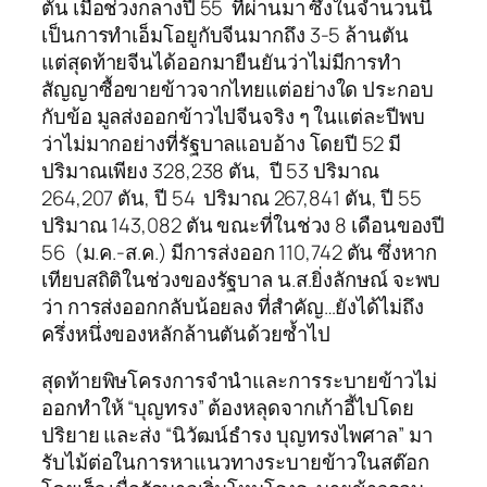
ตัน เมื่อช่วงกลางปี 55 ที่ผ่านมา ซึ่งในจำนวนนี้
เป็นการทำเอ็มโอยูกับจีนมากถึง 3-5 ล้านตัน
แต่สุดท้ายจีนได้ออกมายืนยันว่าไม่มีการทำ
สัญญาซื้อขายข้าวจากไทยแต่อย่างใด ประกอบ
กับข้อ มูลส่งออกข้าวไปจีนจริง ๆ ในแต่ละปีพบ
ว่าไม่มากอย่างที่รัฐบาลแอบอ้าง โดยปี 52 มี
ปริมาณเพียง 328,238 ตัน, ปี 53 ปริมาณ
264,207 ตัน, ปี 54 ปริมาณ 267,841 ตัน, ปี 55
ปริมาณ 143,082 ตัน ขณะที่ในช่วง 8 เดือนของปี
56 (ม.ค.-ส.ค.) มีการส่งออก 110,742 ตัน ซึ่งหาก
เทียบสถิติในช่วงของรัฐบาล น.ส.ยิ่งลักษณ์ จะพบ
ว่า การส่งออกกลับน้อยลง ที่สำคัญ…ยังได้ไม่ถึง
ครึ่งหนึ่งของหลักล้านตันด้วยซ้ำไป
สุดท้ายพิษโครงการจำนำและการระบายข้าวไม่
ออกทำให้ “บุญทรง” ต้องหลุดจากเก้าอี้ไปโดย
ปริยาย และส่ง “นิวัฒน์ธำรง บุญทรงไพศาล” มา
รับไม้ต่อในการหาแนวทางระบายข้าวในสต๊อก