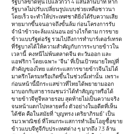
รัฐบาลขาดทุนไปแล้วกว่า 4 แสนล้านบาท หาก
รัฐบาลไม่ปรับเปลี่ยนรูปแบบช่วยเหลือชาวนา
โดยเร็ว จะทำให้ประเทศชาติยิ่งได้รับความเสีย
หายมากขึ้นจนอาจถึงขั้นล้ม ก่อนโครงการรับ
จำนำข้าวจะล้มแน่นอน อย่างไรก็ตาม การขาย
ข้าวแบบรัฐต่อรัฐ รวมไปถึงการทำบาร์เตอร์เทรด
ที่รัฐบาลได้ให้ความสำคัญกับการระบายข้าวใน
เวลานี้ คงหนีไม่พ้นตลาดจีน ตะวันออก และ
แอฟริกา โดยเฉพาะ “จีน” ที่เป็นเป้าหมายใหญ่ที่
สำคัญของไทย แต่กระแสการขายข้าวจีนไม่ได้
มาครึกโครมหรือเกิดขึ้นในช่วงนี้เท่านั้น เพราะ
ก่อนหน้านี้มีกระแสข่าวที่ไทยได้พยายามออก
มาบอกกับสาธารณชนว่าได้ทำสัญญาหรือได้
ขายข้าวจีทูจีหลายรอบ สุดท้ายไม่เป็นความจริง
จนหน้าแตกไปหลายครั้ง ตัวอย่างในอดีตที่เห็น
ได้ชัด คือในสมัยที่ “บุญทรง เตริยาภิรมย์” เป็น
รมว.พาณิชย์ ที่โหมกระแสการทำเอ็มโอยูซื้อขาย
ข้าวแบบจีทูจีกับประเทศต่าง ๆ มากถึง 7.3 ล้าน