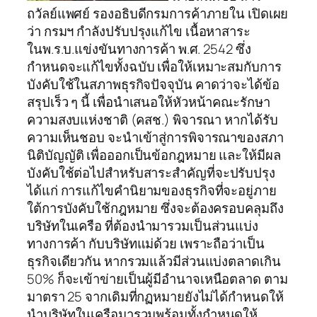
ถวัลย์แพศย์ รองอธิบดีกรมการค้าภายใน เปิดเผย
ว่า กรมฯ กำลังปรับปรุงแก้ไข เนื้อหาสาระ
ในพ.ร.บ.แข่งขันทางการค้า พ.ศ. 2542 ซึ่ง
กำหนดจะแก้ไขทั้งฉบับ เพื่อให้เหมาะสมกับการ
บังคับใช้ในสภาพธุรกิจปัจจุบัน คาดว่าจะได้ข้อ
สรุปเร็ว ๆ นี้ เพื่อนำเสนอให้หัวหน้าคณะรักษา
ความสงบแห่งชาติ (คสช.) พิจารณา หากได้รับ
ความเห็นชอบ จะนำเข้าสู่การพิจารณาของสภา
นิติบัญญัติ เพื่อออกเป็นข้อกฎหมาย และให้มีผล
บังคับใช้ต่อไปสำหรับสาระสำคัญที่จะปรับปรุง
ได้แก่ การแก้ไขคำนิยามของธุรกิจที่จะอยู่ภาย
ใต้การบังคับใช้กฎหมาย ซึ่งจะต้องครอบคลุมถึง
บริษัทในเครือ ที่ต้องนำมารวมเป็นส่วนแบ่ง
ทางการค้า กับบริษัทแม่ด้วย เพราะถือว่าเป็น
ธุรกิจเดียวกัน หากรวมแล้วมีส่วนแบ่งตลาดเกิน
50% ก็จะเข้าข่ายเป็นผู้มีอำนาจเหนือตลาด ตาม
มาตรา 25 จากเดิมที่กฏหมายยังไม่ได้กำหนดให้
นำบริษัทในเครือมารวมพร้อมทั้งกำหนดให้