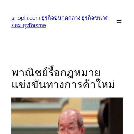
ข้าม
ไป
shoplri.com ธุรกิจขนาดกลาง ธุรกิจขนาด
ยัง
ย่อม ธุรกิจsme
เนื้อหา
พาณิชย์รื้อกฎหมาย
แข่งขันทางการค้าใหม่