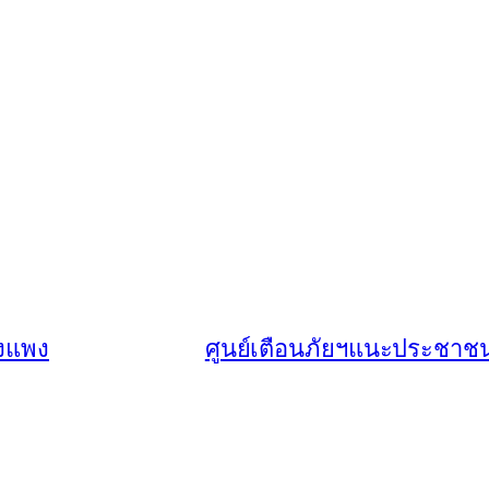
องแพง
ศูนย์เตือนภัยฯแนะประชาชนอ