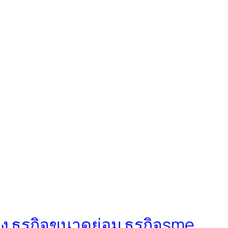
ง ธุรกิจขนาดย่อม ธุรกิจsme