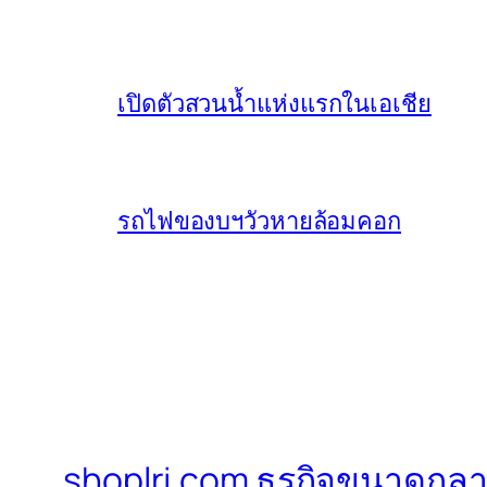
เปิดตัวสวนน้ำแห่งแรกในเอเชีย
รถไฟของบฯวัวหายล้อมคอก
shoplri.com ธุรกิจขนาดกลา