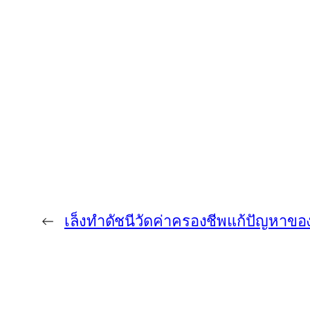
←
เล็งทำดัชนีวัดค่าครองชีพแก้ปัญหาข