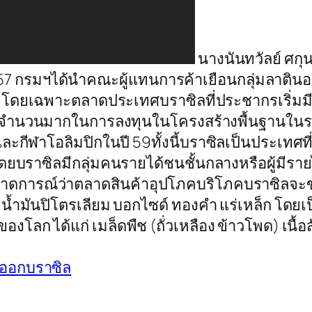
นางนันทวัลย์ ศกุ
ค. 57 กรมฯได้นำคณะผู้แทนการค้าเยือนกลุ่มลาติน
ดยเฉพาะตลาดประเทศบราซิลที่ประชากรเริ่มมีกำลังซ
านจำนวนมากในการลงทุนในโครงสร้างพื้นฐานในระ
ะกีฬาโอลิมปิกในปี 59ทั้งนี้บราซิลเป็นประเทศที
โดยบราซิลมีกลุ่มคนรายได้ชนชั้นกลางหรือผู้มีร
และคาดการณ์ว่าตลาดสินค้าอุปโภคบริโภคบราซิลจะ
้ำมันปิโตรเลียม บอกไซด์ ทองคำ แร่เหล็ก โดยเป็
องโลก ได้แก่ เมล็ดพืช (ถั่วเหลือง ข้าวโพด) เนื้อส
งออกบราซิล