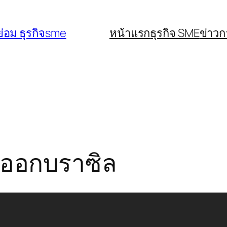
่อม ธุรกิจsme
หน้าแรก
ธุรกิจ SME
ข่าว
งออกบราซิล