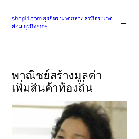
ข้าม
ไป
shoplri.com ธุรกิจขนาดกลาง ธุรกิจขนาด
ยัง
ย่อม ธุรกิจsme
เนื้อหา
พาณิชย์สร้างมูลค่า
เพิ่มสินค้าท้องถิ่น