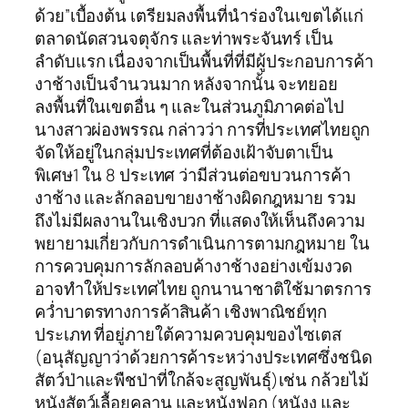
ด้วย”เบื้องต้น เตรียมลงพื้นที่นำร่องในเขตได้แก่
ตลาดนัดสวนจตุจักร และท่าพระจันทร์ เป็น
ลำดับแรก เนื่องจากเป็นพื้นที่ที่มีผู้ประกอบการค้า
งาช้างเป็นจำนวนมาก หลังจากนั้น จะทยอย
ลงพื้นที่ในเขตอื่น ๆ และในส่วนภูมิภาคต่อไป
นางสาวผ่องพรรณ กล่าวว่า การที่ประเทศไทยถูก
จัดให้อยู่ในกลุ่มประเทศที่ต้องเฝ้าจับตาเป็น
พิเศษ1 ใน 8 ประเทศ ว่ามีส่วนต่อขบวนการค้า
งาช้าง และลักลอบขายงาช้างผิดกฎหมาย รวม
ถึงไม่มีผลงานในเชิงบวก ที่แสดงให้เห็นถึงความ
พยายามเกี่ยวกับการดำเนินการตามกฎหมาย ใน
การควบคุมการลักลอบค้างาช้างอย่างเข้มงวด
อาจทำให้ประเทศไทย ถูกนานาชาติใช้มาตรการ
คว่ำบาตรทางการค้าสินค้า เชิงพาณิชย์ทุก
ประเภท ที่อยู่ภายใต้ความควบคุมของไซเตส
(อนุสัญญาว่าด้วยการค้าระหว่างประเทศซึ่งชนิด
สัตว์ป่าและพืชป่าที่ใกล้จะสูญพันธุ์)เช่น กล้วยไม้
หนังสัตว์เลื้อยคลาน และหนังฟอก (หนังงู และ