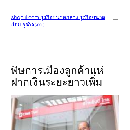
ข้าม
ไป
shoplri.com ธุรกิจขนาดกลาง ธุรกิจขนาด
ยัง
ย่อม ธุรกิจsme
เนื้อหา
พิษการเมืองลูกค้าแห่
ฝากเงินระยะยาวเพิ่ม