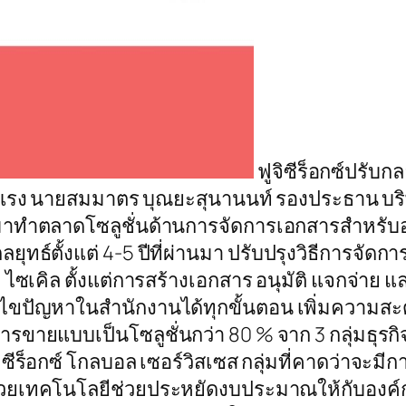
ฟูจิซีร็อกซ์ปรับก
รง นายสมมาตร บุณยะสุนานนท์ รองประธาน บริษัท 
หันมาทำตลาดโซลูชั่นด้านการจัดการเอกสารสำหรับ
ลยุทธ์ตั้งแต่ 4-5 ปีที่ผ่านมา ปรับปรุงวิธีการ
ไซเคิล ตั้งแต่การสร้างเอกสาร อนุมัติ แจกจ่าย 
้ไขปัญหาในสำนักงานได้ทุกขั้นตอน เพิ่มความสะด
นการขายแบบเป็นโซลูชั่นกว่า 80 % จาก 3 กลุ่มธุรก
ซีร็อกซ์ โกลบอล เซอร์วิสเซส กลุ่มที่คาดว่าจะมีกา
ยเทคโนโลยีช่วยประหยัดงบประมาณให้กับองค์กรต่