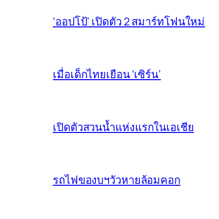
‘ออปโป้’ เปิดตัว 2 สมาร์ทโฟนใหม่
เมื่อเด็กไทยเยือน ‘เซิร์น’
เปิดตัวสวนน้ำแห่งแรกในเอเชีย
รถไฟของบฯวัวหายล้อมคอก