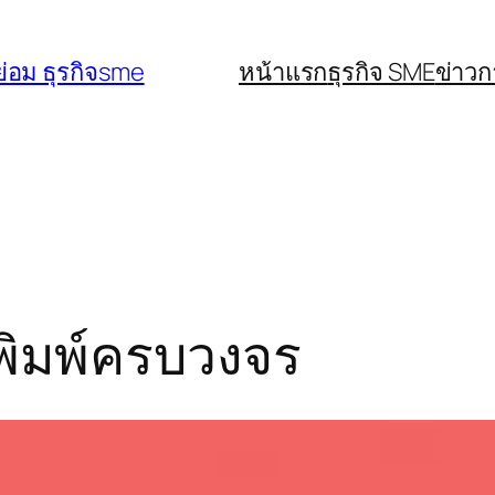
่อม ธุรกิจsme
หน้าแรก
ธุรกิจ SME
ข่าว
นพิมพ์ครบวงจร