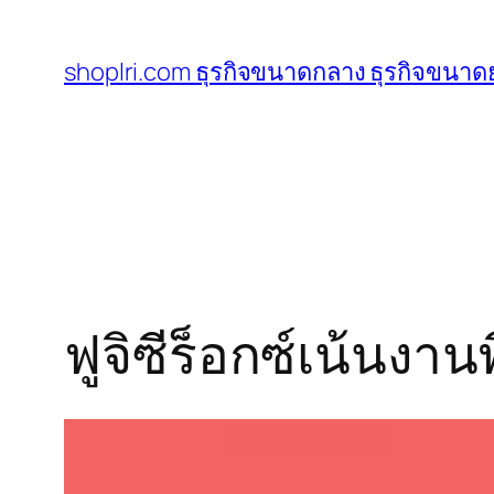
ข้าม
ไป
shoplri.com ธุรกิจขนาดกลาง ธุรกิจขนาดย
ยัง
เนื้อหา
ฟูจิซีร็อกซ์เน้นงา