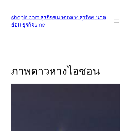
ข้าม
ไป
shoplri.com ธุรกิจขนาดกลาง ธุรกิจขนาด
ยัง
ย่อม ธุรกิจsme
เนื้อหา
ภาพดาวหางไอซอน