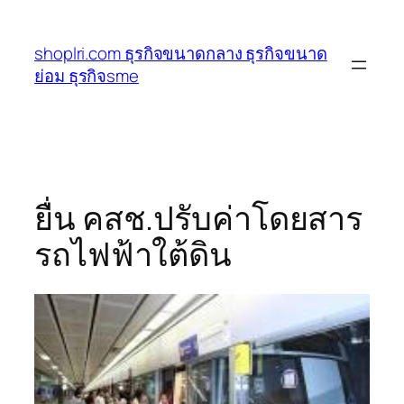
ข้าม
ไป
shoplri.com ธุรกิจขนาดกลาง ธุรกิจขนาด
ยัง
ย่อม ธุรกิจsme
เนื้อหา
ยื่น คสช.ปรับค่าโดยสาร
รถไฟฟ้าใต้ดิน