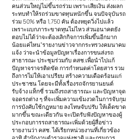
คนส่วนใหญ่ไม่ขึ้นรถร่วม เพราะเสียเงิน ส่งผลก
ระทบทำให้รถร่วมขาดทุนหนักขึ้น จนปัจจุบันรถ
ร่วม 50% หรือ 1,750 คัน ต้องหยุดวิ่งไปแล้ว
เพราะแบกภาระขาดทุนไม่ไหว ส่วนอนาคตยัง
ตอบไม่ได้ว่าจะต้องเลิกกิจการเพิ่มขึ้นอีกมาก
น้อยแค่ไหน”รายงานข่าวจากกระทรวงคมนาคม
แจ้ง ว่าจะนำข้อมูลปัญหาเรื่องการขนส่งรถ
สาธารณะ ประชุมร่วมกับ คสช.เพื่อนำไปแก้
ปัญหาจราจรติดขัด การกำหนดค่าโดยสาร รวม
ถึงการไม่ให้เอาเปรียบ สร้างความเดือดร้อนแก่
ประชาชน โดยจะมีทั้งเรื่องรถจักรยานยนต์
รับจ้าง แท็กซี่ รวมถึงรถสาธารณะ และปัญหาจุด
จอดรถต่าง ๆ ที่จะเพิ่มความเข้มงวดในการจับกุม
การบังคับใช้กฎหมาย ลงโทษจับปรับ ให้เด็ดขาด
มากขึ้น ขณะเดียวกัน จะเปิดรับฟังปัญหาของผู้
ประกอบการรถสาธารณะเพิ่มด้วยผู้สื่อข่าว
รายงานว่า คสช. ได้เรียกหน่วยงานที่เกี่ยวข้อง
อาทิ สำนักงานตำรวจแห่งชาติ และกรมการ