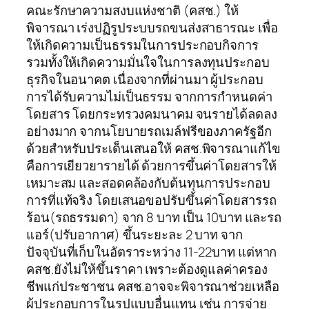
คณะรักษาความสงบแห่งชาติ (คสช.) ให้
พิจารณา เร่งปฏิรูประบบรถขนส่งสาธารณะ เพื่อ
ให้เกิดความเป็นธรรมในการประกอบกิจการ
รวมทั้งให้เกิดความมั่นใจในการลงทุนประกอบ
ธุรกิจในอนาคต เนื่องจากที่ผ่านมา ผู้ประกอบ
การได้รับความไม่เป็นธรรม จากการกำหนดค่า
โดยสาร โดยกระทรวงคมนาคม จนรายได้ลดลง
อย่างมาก จากนโยบายรถเมล์ฟรีของภาครัฐอีก
ด้วยสำหรับประเด็นเสนอให้ คสช.พิจารณาแก้ไข
คือการเยียวยารายได้ ด้วยการขึ้นค่าโดยสารให้
เหมาะสม และสอดคล้องกับต้นทุนการประกอบ
การที่แท้จริง โดยเสนอขอปรับขึ้นค่าโดยสารรถ
ร้อน(รถธรรมดา) จาก 8 บาท เป็น 10บาท และรถ
แอร์(ปรับอากาศ) ขึ้นระยะละ 2 บาท จาก
ปัจจุบันที่เก็บในอัตราระหว่าง 11-22บาท แต่หาก
คสช.ยังไม่ให้ขึ้นราคา เพราะต้องดูแลค่าครอง
ชีพแก่ประชาชน คสช.อาจจะพิจารณาช่วยเหลือ
ผู้ประกอบการในรูปแบบอื่นแทน เช่น การจ่าย