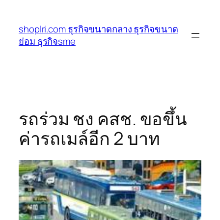
ข้าม
ไป
shoplri.com ธุรกิจขนาดกลาง ธุรกิจขนาด
ยัง
ย่อม ธุรกิจsme
เนื้อหา
รถร่วม ชง คสช. ขอขึ้น
ค่ารถเมล์อีก 2 บาท