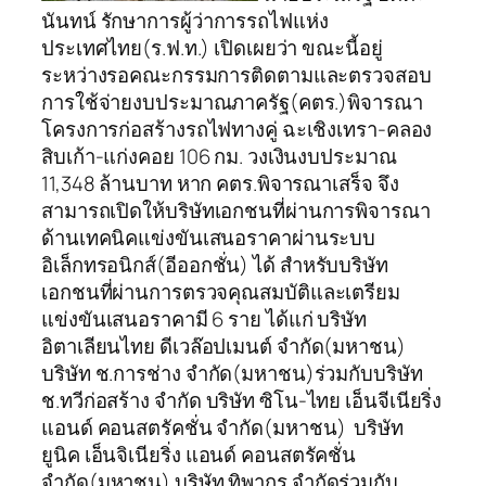
นันทน์ รักษาการผู้ว่าการรถไฟแห่ง
ประเทศไทย(ร.ฟ.ท.) เปิดเผยว่า ขณะนี้อยู่
ระหว่างรอคณะกรรมการติดตามและตรวจสอบ
การใช้จ่ายงบประมาณภาครัฐ(คตร.)พิจารณา
โครงการก่อสร้างรถไฟทางคู่ ฉะเชิงเทรา-คลอง
สิบเก้า-แก่งคอย 106 กม. วงเงินงบประมาณ
11,348 ล้านบาท หาก คตร.พิจารณาเสร็จ จึง
สามารถเปิดให้บริษัทเอกชนที่ผ่านการพิจารณา
ด้านเทคนิคแข่งขันเสนอราคาผ่านระบบ
อิเล็กทรอนิกส์(อีออกชั่น) ได้ สำหรับบริษัท
เอกชนที่ผ่านการตรวจคุณสมบัติและเตรียม
แข่งขันเสนอราคามี 6 ราย ได้แก่ บริษัท
อิตาเลียนไทย ดีเวล๊อปเมนต์ จำกัด(มหาชน)
บริษัท ช.การช่าง จำกัด(มหาชน)ร่วมกับบริษัท
ช.ทวีก่อสร้าง จำกัด บริษัท ซิโน-ไทย เอ็นจีเนียริ่ง
แอนด์ คอนสตรัคชั่น จำกัด(มหาชน) บริษัท
ยูนิค เอ็นจิเนียริ่ง แอนด์ คอนสตรัคชั่น
จำกัด(มหาชน) บริษัท ทิพากร จำกัดร่วมกับ