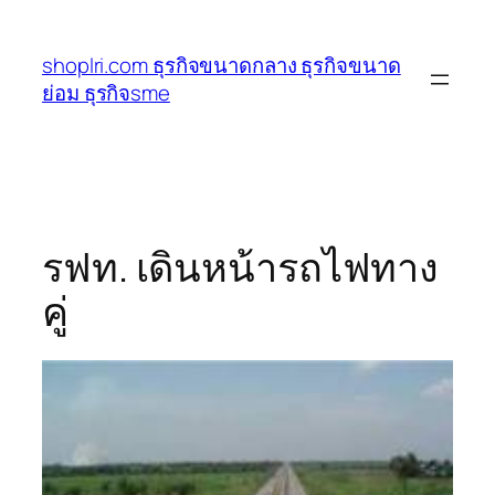
ข้าม
ไป
shoplri.com ธุรกิจขนาดกลาง ธุรกิจขนาด
ยัง
ย่อม ธุรกิจsme
เนื้อหา
รฟท. เดินหน้ารถไฟทาง
คู่