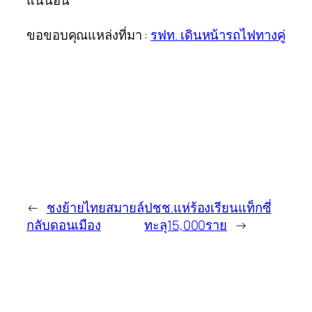
แน่นอน”
ขอขอบคุณแหล่งที่มา :
รฟท. เดินหน้ารถไฟทางคู่
←
ชงย้ายไทยสมายล์
ปชช.แห่ร้องเรียนแท็กซี่
กลับดอนเมือง
ทะลุ15,000ราย
→