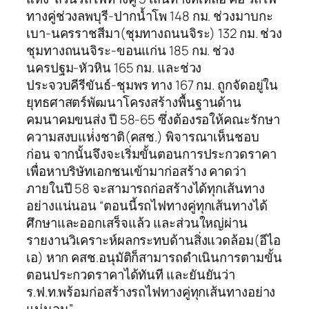
ทางคู่ช่วงลพบุรี-ปากน้ำโพ 148 กม. ช่วงมาบกะ
เบา-นครราชสีมา(ชุมทางถนนจิระ) 132 กม. ช่วง
ชุมทางถนนจิระ-ขอนแก่น 185 กม. ช่วง
นครปฐม-หัวหิน 165 กม. และช่วง
ประจวบคีรีขันธ์-ชุมพร ทาง 167 กม. ถูกจัดอยู่ใน
ยุทธศาสตร์พัฒนาโครงสร้างพื้นฐานด้าน
คมนาคมขนส่ง ปี 58-65 ซึ่งต้องรอให้คณะรักษา
ความสงบแห่่งชาติ(คสช.) พิจารณาเห็นชอบ
ก่อน จากนั้นจึงจะเริ่มขั้นตอนการประกวดราคา
เพื่อหาบริษัทเอกชนเข้ามาก่อสร้าง คาดว่า
ภายในปี 58 จะสามารถก่อสร้างได้ทุกเส้นทาง
อย่างแน่นอน “ตอนนี้รถไฟทางคู่ทุกเส้นทางได้
ศึกษาและออกเสร็จแล้ว และส่วนใหญ่ผ่าน
รายงานวิเคราะห์ผลกระทบด้านสิ่งแวดล้อม(อีไอ
เอ) หาก คสช.อนุมัติก็สามารถดำเนินการตามขั้น
ตอนประกวดราคาได้ทันที และยันยันว่า
ร.ฟ.ท.พร้อมก่อสร้างรถไฟทางคู่ทุกเส้นทางอย่าง