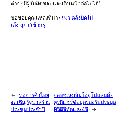
ต่าง ๆมีผู้รับผิดชอบและเดินหน้าต่อไปได้”
ขอขอบคุณแหล่งที่มา :
รมว.คลังปัดไม่
เด้ง”สุภา”เข้ากรุ
←
หอการค้าไทย
กสทช.ลงเอ็มโอยูโปแลนด์-
งดเชิญรัฐบาลร่วม
ตุรกีแชร์ข้อมูลรองรับประมูล
ประชุมประจำปี
ทีวีดิจิทัลและ4จี
→