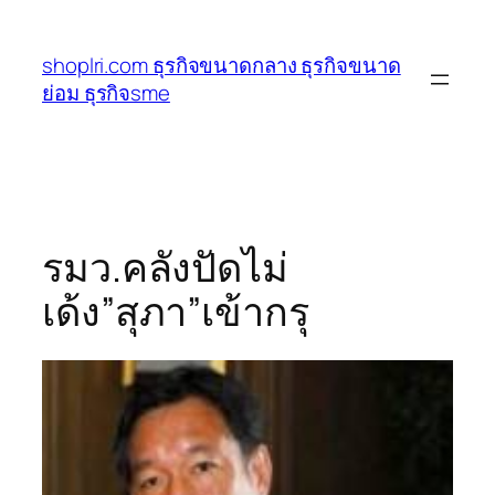
ข้าม
ไป
shoplri.com ธุรกิจขนาดกลาง ธุรกิจขนาด
ยัง
ย่อม ธุรกิจsme
เนื้อหา
รมว.คลังปัดไม่
เด้ง”สุภา”เข้ากรุ